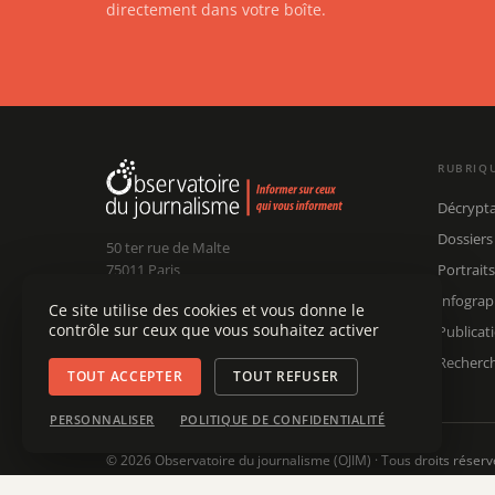
directement dans votre boîte.
RUBRIQ
Décrypt
Dossiers
50 ter rue de Malte
75011 Paris
Portraits
Infograp
Ce site utilise des cookies et vous donne le
Claude Chollet
Président :
contrôle sur ceux que vous souhaitez activer
Publicat
Édouard Chanot
Dir. rédaction :
contact@ojim.fr
Nous écrire :
Recherc
TOUT ACCEPTER
TOUT REFUSER
PERSONNALISER
POLITIQUE DE CONFIDENTIALITÉ
© 2026 Observatoire du journalisme (OJIM) · Tous droits réserv