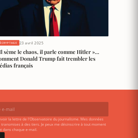
23 avril 2025
ÉCRYPTAGE
Il sème le chaos, il parle comme Hitler »…
omment Donald Trump fait trembler les
édias français
evoir la lettre de l'Observatoire du journalisme. Mes données
 transmises à des tiers. Je peux me désinscrire à tout moment
ent dans chaque e-mail.