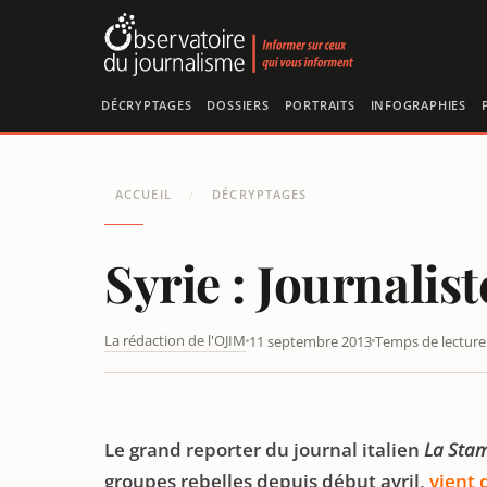
Panneau de gestion des cookies
DÉCRYPTAGES
DOSSIERS
PORTRAITS
INFOGRAPHIES
ACCUEIL
DÉCRYPTAGES
/
Syrie : Journalist
La rédaction de l'OJIM
11 septembre 2013
Temps de lecture 
SYRIE : JOURNALISTE LIBÉRÉ ET RÉVÉLATIONS SUR LES
Le grand reporter du journal italien
La Sta
groupes rebelles depuis début avril,
vient 