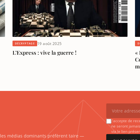
19 août 2025
DÉCRYPTAGE
D
L’Express : vive la guerre !
« 
C
m
J'accepte de rec
ne seront jamais
via le lien prés
e les médias dominants préfèrent taire —