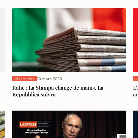
20 mars 2026
D
DÉCRYPTAGE
L’
Italie : La Stampa change de mains, La
an
Repubblica suivra