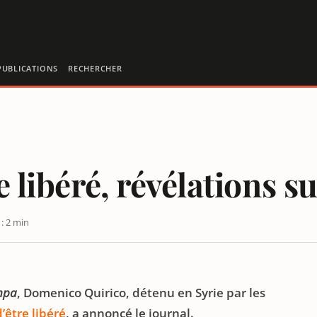
PUBLICATIONS
RECHERCHER
e libéré, révélations s
: 2 min
 REBELLES
mpa
, Domenico Quirico, détenu en Syrie par les
d’être libéré
, a annoncé le journal.