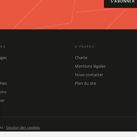
S'ABONNER
UES
À PROPOS
ages
Charte
Mentions légales
Nous contacter
hies
Plan du site
ions
her
és ·
Gestion des cookies