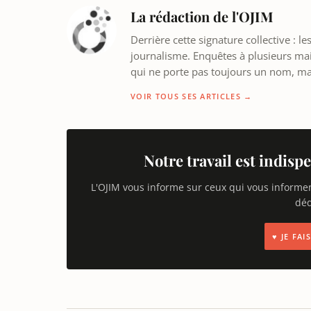
La rédaction de l'OJIM
Derrière cette signature collective : 
journalisme. Enquêtes à plusieurs mains
qui ne porte pas toujours un nom, m
VOIR TOUS SES ARTICLES →
Notre travail est indispe
L'OJIM vous informe sur ceux qui vous informe
déd
♥ JE FA