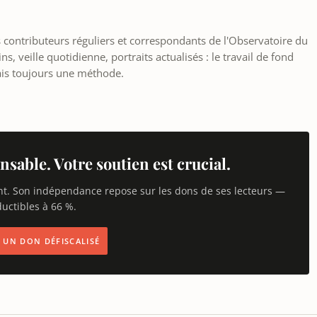
les contributeurs réguliers et correspondants de l'Observatoire du
, veille quotidienne, portraits actualisés : le travail de fond
ais toujours une méthode.
nsable. Votre soutien est crucial.
nt. Son indépendance repose sur les dons de ses lecteurs —
uctibles à 66 %.
IS UN DON DÉFISCALISÉ