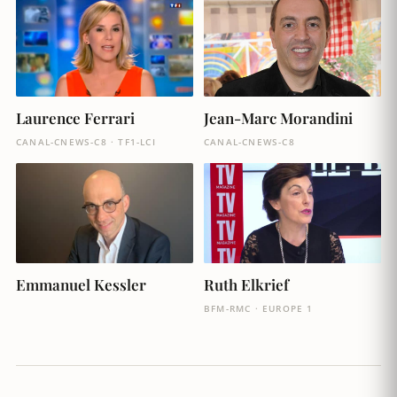
Laurence Ferrari
Jean-Marc Morandini
CANAL-CNEWS-C8 · TF1-LCI
CANAL-CNEWS-C8
Ruth Elkrief
Emmanuel Kessler
BFM-RMC · EUROPE 1