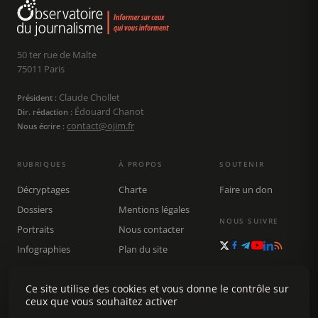
50 ter rue de Malte
75011 Paris
Claude Chollet
Président :
Édouard Chanot
Dir. rédaction :
contact@ojim.fr
Nous écrire :
RUBRIQUES
À PROPOS
SOUTENIR
Décryptages
Charte
Faire un don
Dossiers
Mentions légales
NOUS SUIVRE
Portraits
Nous contacter
Infographies
Plan du site
Publications
Ce site utilise des cookies et vous donne le contrôle sur
Rechercher
ceux que vous souhaitez activer