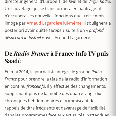
directeur général d’Europe 1, de
RFM
et de
Virgin Radio
.
Un sauvetage qui se transformera en naufrage : il
n’occupera ses nouvelles fonctions que treize mois,
limogé par
Arnaud Lagardère lui-même
. Il soulignera a
posteriori avoir quitté
Europe 1
suite à un «
profond
désaccord industriel »
avec Arnaud Lagardère.
De
Radio France
à France Info TV puis
Saadé
En mai 2014, le journaliste intègre le groupe
Radio
France
pour prendre la tête de la radio d’information
en continu
franceinfo
. Il y effectue des changements,
supprimant plus de la moitié des quatre-vingt-dix
chroniques hebdomadaires et y immisçant des
rappels de titre fréquents et davantage de flexibilité
dans les programmes face aux actualités inattendues.