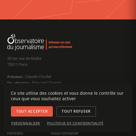
50 ter rue de Malte
75011 Paris
Claude Chollet
Président :
Édouard Chanot
Dir. rédaction :
contact@ojim.fr
Nous écrire :
Ce site utilise des cookies et vous donne le contrôle sur
ceux que vous souhaitez activer
RUBRIQUES
À PROPOS
SOUTENIR
TOUT ACCEPTER
TOUT REFUSER
Décryptages
Charte
Faire un don
PERSONNALISER
POLITIQUE DE CONFIDENTIALITÉ
Dossiers
Mentions légales
NOUS SUIVRE
Portraits
Nous contacter