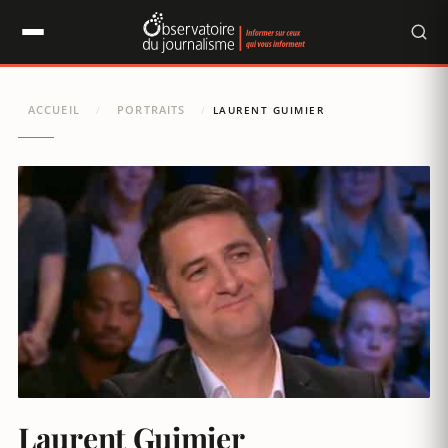
Panneau de gestion des cookies
ACCUEIL
PORTRAITS
/
/
LAURENT GUIMIER
Laurent Guimier