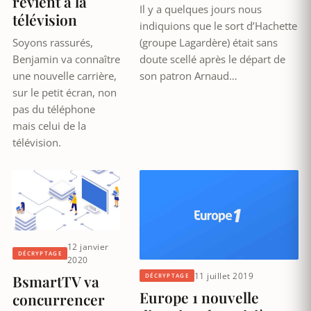
revient à la
Il y a quelques jours nous
télévision
indiquions que le sort d’Hachette
(groupe Lagardère) était sans
Soyons rassurés,
doute scellé après le départ de
Benjamin va connaître
son patron Arnaud…
une nouvelle carrière,
sur le petit écran, non
pas du téléphone
mais celui de la
télévision.
12 janvier
DÉCRYPTAGE
2020
11 juillet 2019
BsmartTV va
DÉCRYPTAGE
Europe 1 nouvelle
concurrencer