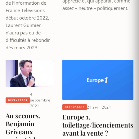
apprécié et qui apparaît comme
de l’information de
assez « neutre » politiquement.
France Télévisions
début octobre 2022,
Laurent Guimier
n’aura pas eu de
difficultés à rebondir
dès mars 2023…
4
septembre
DÉCRYPTAGE
2021
21 avril 2021
DÉCRYPTAGE
Au secours,
Europe 1,
Benjamin
toilettage/licenciements
Griveaux
avant la vente ?