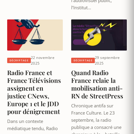
l’audiovisuel public,
l’Institut…
22 novembre
29 septembre
DÉCRYPTAGE
DÉCRYPTAGE
2025
2025
Radio France et
Quand Radio
France Télévisions
France relaie la
assignent en
mobilisation anti-
justice CNews,
RN de StreetPress
Europe 1 et le JDD
Chronique antifa sur
pour dénigrement
France Culture. Le 23
septembre, la radio
Dans un contexte
publique a consacré une
médiatique tendu, Radio