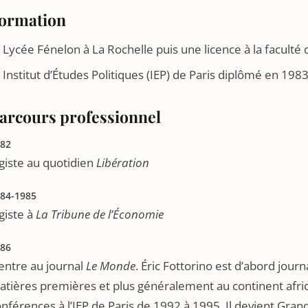
ormation
Lycée Fénelon à La Rochelle puis une licence à la faculté d
Institut d’Études Politiques (IEP) de Paris diplômé en 1983
arcours professionnel
82
giste au quotidien
Libération
84-1985
giste à
La Tribune de l’Économie
86
 entre au journal
Le Monde
. Éric Fottorino est d’abord jour
tières premières et plus généralement au continent africa
nférences à l’IEP de Paris de 1992 à 1995. Il devient Gra