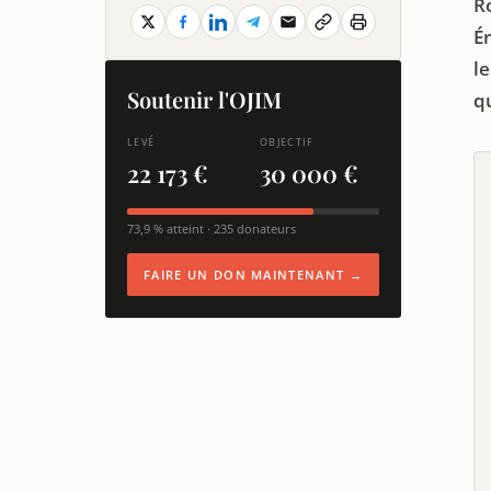
R
É
l
Soutenir l'OJIM
qu
LEVÉ
OBJECTIF
22 173 €
30 000 €
73,9 % atteint · 235 donateurs
FAIRE UN DON MAINTENANT →