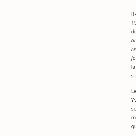
Il
19
de
au
re
fo
la
s
Le
Yv
s
mo
qu