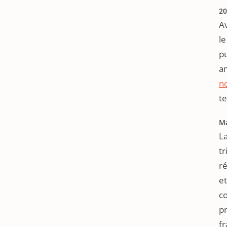
20
Av
le
pu
a
no
t
Ma
L
tr
ré
et
co
p
fr