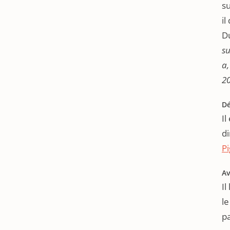
su
il
Du
su
a
20
D
Il
di
P
Av
Il
le
pa