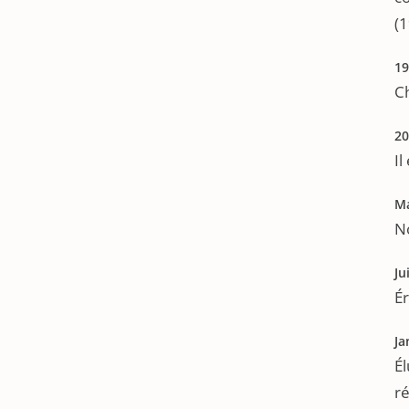
(
19
Ch
20
Il
Ma
N
Ju
Ér
Ja
Él
ré