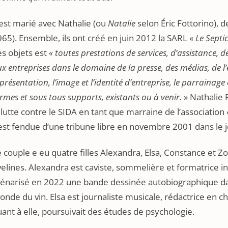
 est marié avec Nathalie (ou
Natalie
selon Éric Fottorino), d
65). Ensemble, ils ont créé en juin 2012 la SARL «
Le Septi
s objets est
« toutes prestations de services, d’assistance, d
x entreprises dans le domaine de la presse, des médias, de l
présentation, l’image et l’identité d’entreprise, le parrainag
rmes et sous tous supports, existants ou à venir.
» Nathalie 
 lutte contre le SIDA en tant que marraine de l’association «
’est fendue d’une tribune libre en novembre 2001 dans le
 couple e eu quatre filles Alexandra, Elsa, Constance et Zo
elines. Alexandra est caviste, sommelière et formatrice in
cénarisé en 2022 une bande dessinée autobiographique da
nde du vin. Elsa est journaliste musicale, rédactrice en 
ant à elle, poursuivait des études de psychologie.