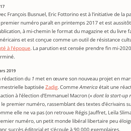
17
ec François Busnuel, Eric Fottorino est à l’initiative de la 
 premier numéro paraît en printemps 2017 et est aussitôt
blication, à mi-chemin le format du magazine et du livre fai
méricains et est conçue comme un outil de résistance cul
té à l’époque
. La parution est censée prendre fin mi-202
erminé.
rs 2019
a rédaction du
1
met en œuvre son nouveau projet en mars
imestrielle baptisée
Zadig
. Comme
America
était une réac
action à l’élection d’Emmanuel Macron («
dont la start-up 
 le premier numéro, rassemblant des textes d’écrivains sur
mme elle ne va pas (on retrouve Régis Jauffret, Leïla Sl
remier numéro, un petit monde libéral libertaire peu élo
anc succès éditorial et s’écoule à 90 000 exemplaires.