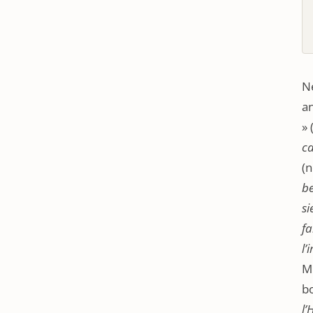
Né
an
» 
ca
(n
b
si
fa
l’
Mi
bo
l