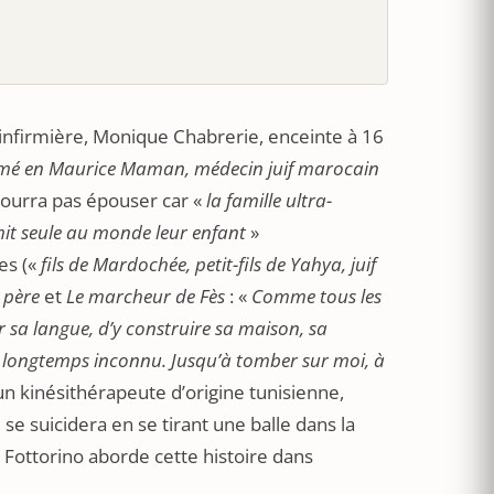
e infirmière, Monique Chabrerie, enceinte à 16
é en Maurice Maman, médecin juif marocain
 pourra pas épouser car «
la famille ultra-
 mit seule au monde leur enfant
»
es («
fils de Mardochée, petit-fils de Yahya, juif
 père
et
Le marcheur de Fès
: «
Comme tous les
er sa langue, d’y construire sa maison, sa
re longtemps inconnu. Jusqu’à tomber sur moi, à
un kinésithérapeute d’origine tunisienne,
 se suicidera en se tirant une balle dans la
 Fottorino aborde cette histoire dans