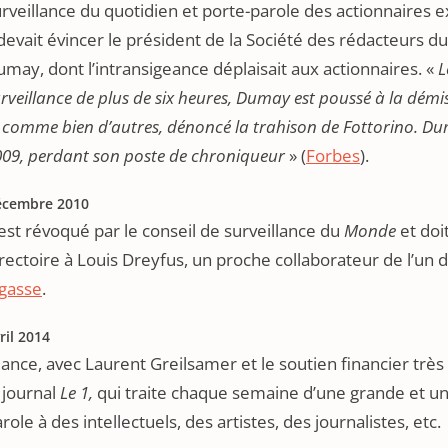
rveillance du quotidien et porte-parole des actionnaires ext
 devait évincer le président de la Société des rédacteurs d
may, dont l’intransigeance déplaisait aux actionnaires. «
L
rveillance de plus de six heures, Dumay est poussé à
la d
é
mis
, comme bien d
’
autres, dénoncé la trahison de Fottorino. Dum
09, perdant son poste de chroniqueur
» (
Forbes
).
écembre 2010
 est révoqué par le conseil de surveillance du
Monde
et doi
rectoire à Louis Dreyfus, un proche collaborateur de l’u
igasse
.
ril 2014
 lance, avec Laurent Greilsamer et le soutien financier tr
 journal
Le 1,
qui traite chaque semaine d’une grande et un
role à des intellectuels, des artistes, des journalistes, etc.