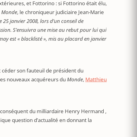
érieures, et Fottorino : si Fottorino était élu,
u
Monde
, le chroniqueur judiciaire Jean-Marie
e 25 janvier 2008, lors d
’
un conseil de
sion. S
’
ensuivra une mise au rebut pour lui qui
ay est « blacklisté », mis au placard en janvier
t céder son fauteuil de président du
n des nouveaux acquéreurs du
Monde
,
Matthieu
ès conséquent du milliardaire Henry Hermand ,
ique question d’actualité en donnant la