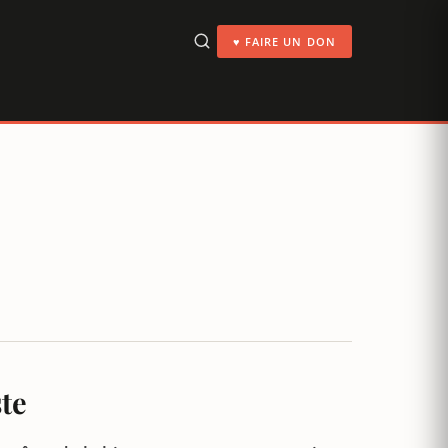
♥ FAIRE UN DON
te