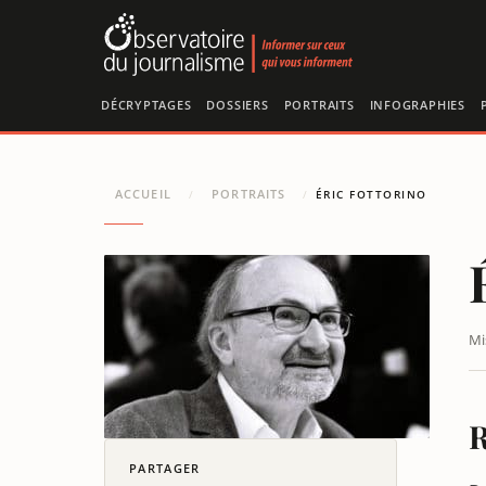
Panneau de gestion des cookies
DÉCRYPTAGES
DOSSIERS
PORTRAITS
INFOGRAPHIES
ACCUEIL
PORTRAITS
/
/
ÉRIC FOTTORINO
Mi
R
PARTAGER