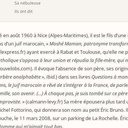
Sa nébuleuse
Ils ont dit
 en août 1960 à Nice (Alpes-Maritimes), il est le fils d’un
s d’un juif marocain, «
Moshé Maman, patronyme transform
(lexpress.fr) ayant exercé à Rabat et Toulouse, qu’elle ne
tholique s’opposa à leur union et répudia la fille-mère, qui
ouvelobs.com). Il évoque l’absence de son père, ses origin
erbère analphabète
»,
Ibid.
) dans ses livres
Questions à mon
ens, le Juif marocain a rêvé de s’intégrer à la France, de parl
mille, son avenir. (…) À chaque pas, je suis tombé sur ce pè
improviste.
» (calmann-levy.fr) Sa mère épousera plus tard 
chel Fottorino, qui donnera son nom au petit Éric Bruno. Il
uche, le 11 mars 2008, sur un parking de La Rochelle. Éric
’Homme qui m’aimait tout bas
.