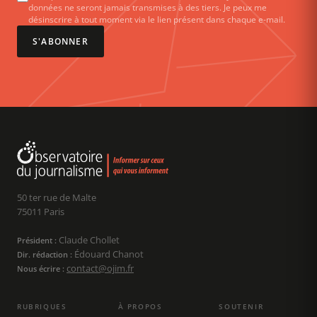
données ne seront jamais transmises à des tiers. Je peux me
désinscrire à tout moment via le lien présent dans chaque e-mail.
S'ABONNER
50 ter rue de Malte
75011 Paris
Claude Chollet
Président :
Édouard Chanot
Dir. rédaction :
contact@ojim.fr
Nous écrire :
RUBRIQUES
À PROPOS
SOUTENIR