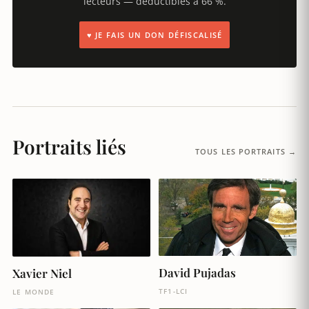
lecteurs — déductibles à 66 %.
♥ JE FAIS UN DON DÉFISCALISÉ
Portraits liés
TOUS LES PORTRAITS →
David Pujadas
Xavier Niel
TF1-LCI
LE MONDE