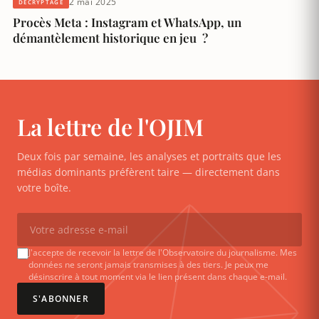
2 mai 2025
DÉCRYPTAGE
Procès Meta : Instagram et WhatsApp, un
démantèlement historique en jeu ?
La lettre de l'OJIM
Deux fois par semaine, les analyses et portraits que les
médias dominants préfèrent taire — directement dans
votre boîte.
J'accepte de recevoir la lettre de l'Observatoire du journalisme. Mes
données ne seront jamais transmises à des tiers. Je peux me
désinscrire à tout moment via le lien présent dans chaque e-mail.
S'ABONNER