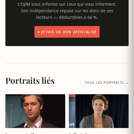
L'OJIM vous informe sur ceux qui vous informent.
Son indépendance repose sur les dons de ses
lecteurs — déductibles à 66 %.
♥ JE FAIS UN DON DÉFISCALISÉ
Portraits liés
TOUS LES PORTRAITS →