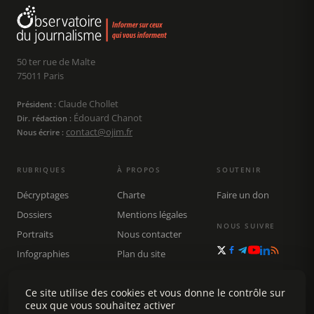
50 ter rue de Malte
75011 Paris
Claude Chollet
Président :
Édouard Chanot
Dir. rédaction :
contact@ojim.fr
Nous écrire :
RUBRIQUES
À PROPOS
SOUTENIR
Décryptages
Charte
Faire un don
Dossiers
Mentions légales
NOUS SUIVRE
Portraits
Nous contacter
Infographies
Plan du site
Publications
Ce site utilise des cookies et vous donne le contrôle sur
Rechercher
ceux que vous souhaitez activer