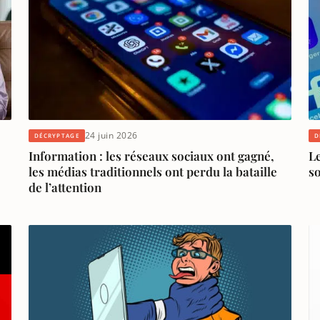
24 juin 2026
DÉCRYPTAGE
D
Information : les réseaux sociaux ont gagné,
Le
les médias traditionnels ont perdu la bataille
so
de l’attention