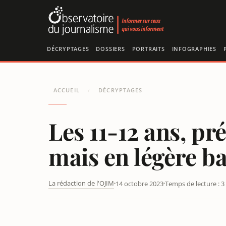
Panneau de gestion des cookies
DÉCRYPTAGES
DOSSIERS
PORTRAITS
INFOGRAPHIES
ACCUEIL
DÉCRYPTAGES
/
Les 11-12 ans, pr
mais en légère ba
La rédaction de l'OJIM
14 octobre 2023
Temps de lecture : 3
LES 11-12 ANS, PRÉSENCE MASSIVE SUR LES RÉSEAUX 