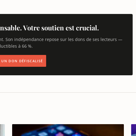
nsable. Votre soutien est crucial.
nt. Son indépendance repose sur les dons de ses lecteurs —
uctibles à 66 %.
IS UN DON DÉFISCALISÉ