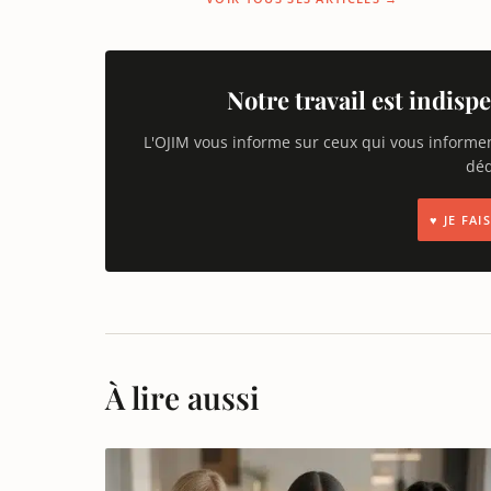
Notre travail est indispe
L'OJIM vous informe sur ceux qui vous informe
déd
♥ JE FA
À lire aussi