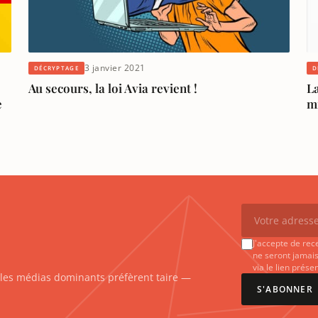
3 janvier 2021
DÉCRYPTAGE
D
Au secours, la loi Avia revient !
La
e
m
J'accepte de rec
ne seront jamais
via le lien prés
e les médias dominants préfèrent taire —
S'ABONNER