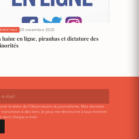
20 novembre 2020
ÉCRYPTAGE
 haine en ligne, piranhas et dictature des
inorités
evoir la lettre de l'Observatoire du journalisme. Mes données
 transmises à des tiers. Je peux me désinscrire à tout moment
ent dans chaque e-mail.