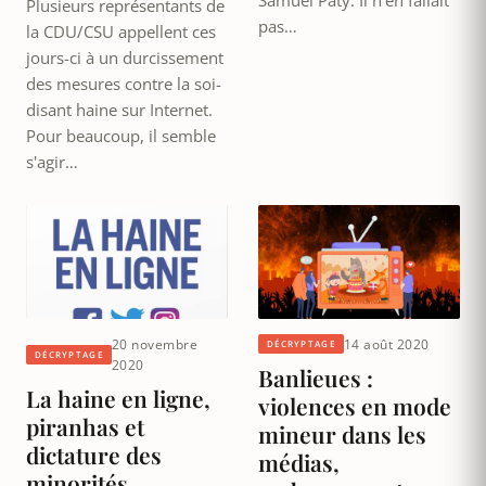
Plusieurs représentants de
pas…
la CDU/CSU appellent ces
jours-ci à un durcissement
des mesures contre la soi-
disant haine sur Internet.
Pour beaucoup, il semble
s'agir…
20 novembre
14 août 2020
DÉCRYPTAGE
DÉCRYPTAGE
2020
Banlieues :
La haine en ligne,
violences en mode
piranhas et
mineur dans les
dictature des
médias,
minorités