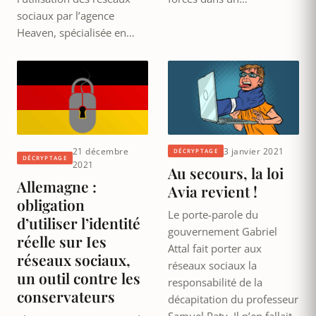
sociaux par l’agence
Heaven, spécialisée en…
21 décembre
3 janvier 2021
DÉCRYPTAGE
DÉCRYPTAGE
2021
Au secours, la loi
Allemagne :
Avia revient !
obligation
Le porte-parole du
d’utiliser l’identité
gouvernement Gabriel
réelle sur Ies
Attal fait porter aux
réseaux sociaux,
réseaux sociaux la
un outil contre les
responsabilité de la
conservateurs
décapitation du professeur
Samuel Paty. Il n’en fallait