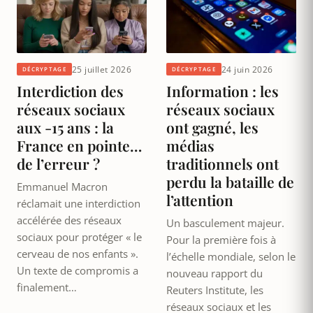
25 juillet 2026
24 juin 2026
DÉCRYPTAGE
DÉCRYPTAGE
Interdiction des
Information : les
réseaux sociaux
réseaux sociaux
aux -15 ans : la
ont gagné, les
France en pointe…
médias
de l’erreur ?
traditionnels ont
perdu la bataille de
Emmanuel Macron
l’attention
réclamait une interdiction
accélérée des réseaux
Un basculement majeur.
sociaux pour protéger « le
Pour la première fois à
cerveau de nos enfants ».
l’échelle mondiale, selon le
Un texte de compromis a
nouveau rapport du
finalement…
Reuters Institute, les
réseaux sociaux et les