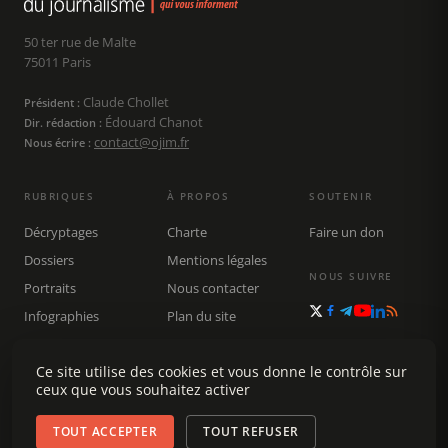
50 ter rue de Malte
75011 Paris
Claude Chollet
Président :
Édouard Chanot
Dir. rédaction :
contact@ojim.fr
Nous écrire :
RUBRIQUES
À PROPOS
SOUTENIR
Décryptages
Charte
Faire un don
Dossiers
Mentions légales
NOUS SUIVRE
Portraits
Nous contacter
Infographies
Plan du site
Publications
Ce site utilise des cookies et vous donne le contrôle sur
Rechercher
ceux que vous souhaitez activer
TOUT ACCEPTER
TOUT REFUSER