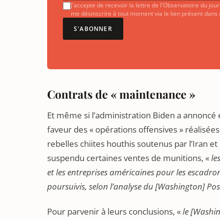
J'accepte de recevoir la lettre de l'Observatoire du jo
me désinscrire à tout moment via le lien présent dans
S'ABONNER
Contrats de « maintenance »
Et même si l’administration Biden a annoncé 
faveur des « opérations offensives » réalisées
rebelles chiites houthis soutenus par l’Iran et
suspendu certaines ventes de munitions, «
le
et les entreprises américaines pour les escadron
poursuivis, selon l’analyse du
[Washington] Pos
Pour parvenir à leurs conclusions, «
le
[Washin