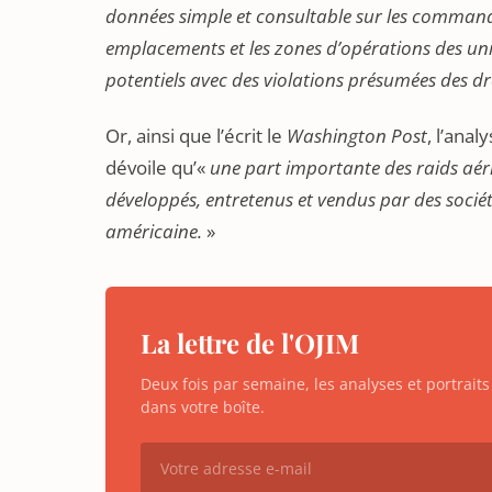
données simple et consultable sur les comman
emplacements et les zones d’opérations des unité
potentiels avec des violations présumées des d
Or, ainsi que l’écrit le
Washington Post
, l’ana
dévoile qu’«
une part importante des raids aér
développés, entretenus et vendus par des sociét
américaine.
»
La lettre de l'OJIM
Deux fois par semaine, les analyses et portrai
dans votre boîte.