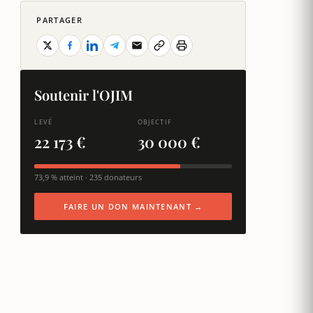
PARTAGER
Soutenir l'OJIM
LEVÉ
OBJECTIF
22 173 €
30 000 €
73,9 % atteint · 235 donateurs
FAIRE UN DON MAINTENANT →