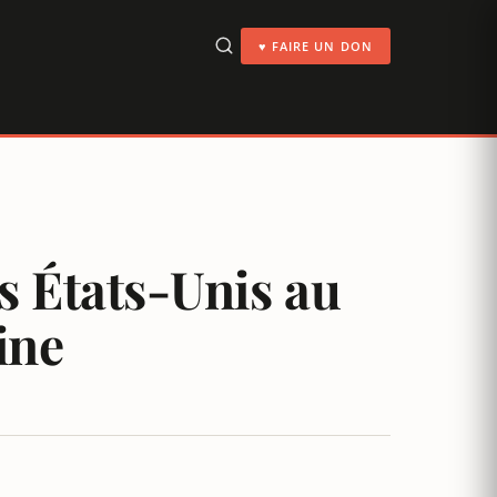
♥ FAIRE UN DON
s États-Unis au
ine