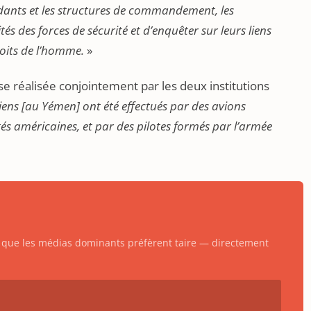
dants et les structures de commandement, les
s des forces de sécurité et d’enquêter sur leurs liens
roits de l’homme.
»
lyse réalisée conjointement par les deux institutions
iens
[au Yémen
] ont été effectués par des avions
és américaines, et par des pilotes formés par l’armée
ts que les médias dominants préfèrent taire — directement