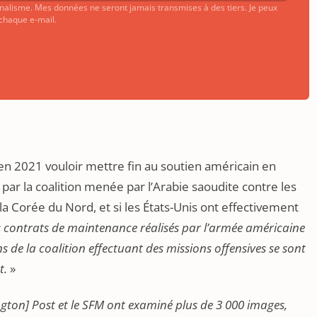
urnalisme. Mes données ne seront jamais transmises à des tiers. Je peux
 chaque e-mail.
en 2021 vouloir mettre fin au soutien américain en
 par la coalition menée par l’Arabie saoudite contre les
 la Corée du Nord, et si les États-Unis ont effectivement
s contrats de maintenance réalisés par l’armée américaine
s de la coalition effectuant des missions offensives se sont
t.
»
gton] Post et le SFM ont examiné plus de 3 000 images,