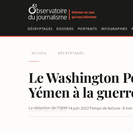
Panneau de gestion des cookies
DÉCRYPTAGES
DOSSIERS
PORTRAITS
INFOGRAPHIES
ACCUEIL
DÉCRYPTAGES
/
Le Washington Po
Yémen à la guerr
La rédaction de l'OJIM
14 juin 2022
Temps de lecture : 8 min
LE WASHINGTON POST COMPARE LE RÔLE DES ÉTATS-UN