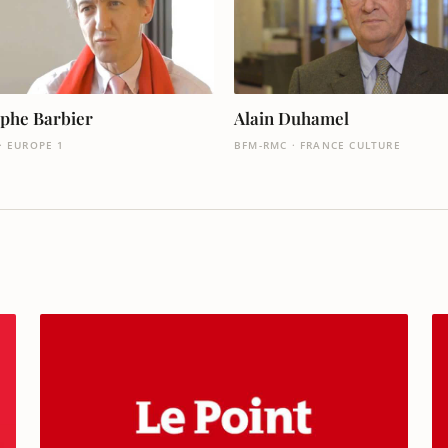
ophe Barbier
Alain Duhamel
· EUROPE 1
BFM-RMC · FRANCE CULTURE