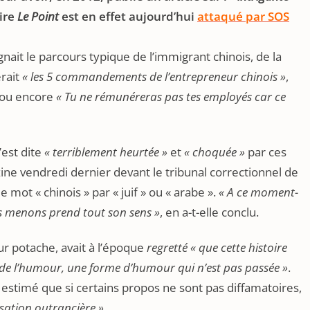
ire
Le Point
est en effet aujourd’hui
attaqué par SOS
gnait le parcours typique de l’immigrant chinois, de la
érait
« les 5 commandements de l’entrepreneur chinois »
,
 ou encore
« Tu ne rémunéreras pas tes employés car ce
’est dite
« terriblement heurtée »
et
« choquée »
par ces
ine vendredi dernier devant le tribunal correctionnel de
 mot « chinois » par « juif » ou « arabe ».
« A ce moment-
nous menons prend tout son sens »
, en a-t-elle conclu.
r potache, avait à l’époque
regretté « que cette histoire
it de l’humour, une forme d’humour qui n’est pas passée »
.
estimé que si certains propos ne sont pas diffamatoires,
isation outrancière ».