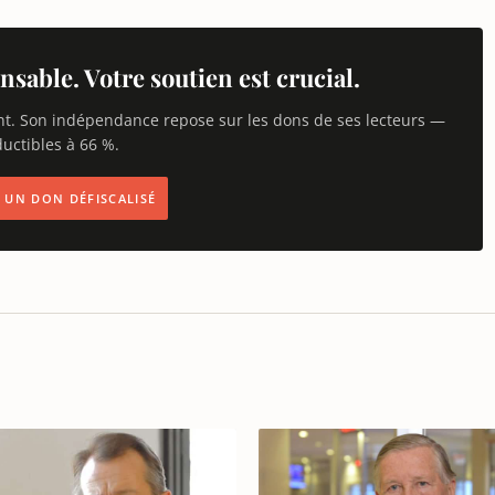
nsable. Votre soutien est crucial.
nt. Son indépendance repose sur les dons de ses lecteurs —
uctibles à 66 %.
IS UN DON DÉFISCALISÉ