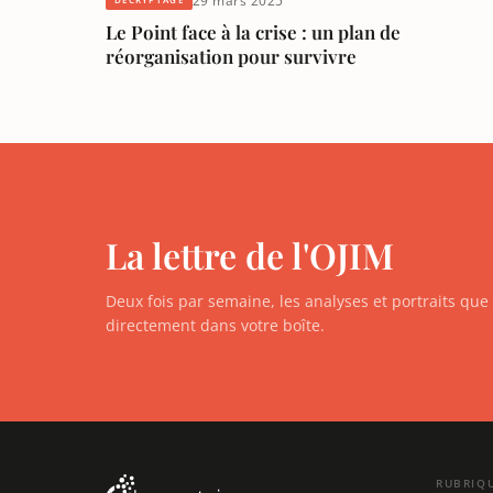
29 mars 2025
Le Point face à la crise : un plan de
réorganisation pour survivre
La lettre de l'OJIM
Deux fois par semaine, les analyses et portraits qu
directement dans votre boîte.
RUBRIQ