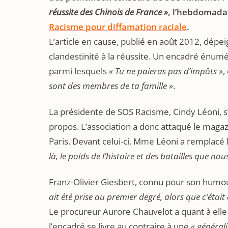
réussite des Chinois de France »
, l’hebdomada
Racisme pour diffamation raciale
.
L’article en cause, publié en août 2012, dépei
clandestinité à la réussite. Un encadré énum
parmi lesquels
« Tu ne paieras pas d’impôts »
,
sont des membres de ta famille »
.
La présidente de SOS Racisme, Cindy Léoni, s
propos. L’association a donc attaqué le magaz
Paris. Devant celui-ci, Mme Léoni a remplacé le
là, le poids de l’histoire et des batailles que 
Franz-Olivier Giesbert, connu pour son humou
ait été prise au premier degré, alors que c’éta
Le procureur Aurore Chauvelot a quant à elle 
l’encadré se livre au contraire à une
« général