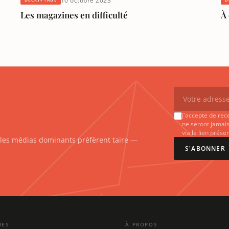
10 octobre 2023
Les magazines en difficulté
À 
J'accepte de rec
ne seront jamais
via le lien prés
e les médias dominants préfèrent taire —
S'ABONNER
UES
À PROPOS