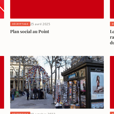
25 avril 2025
DÉCRYPTAGE
D
Plan social au Point
Le
ra
du
DÉCRYPTAGE
D