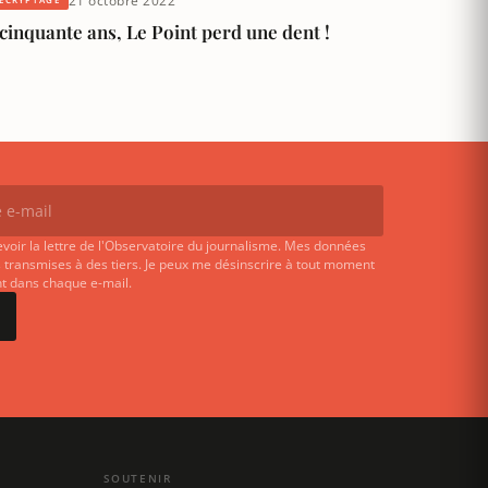
21 octobre 2022
cinquante ans, Le Point perd une dent !
evoir la lettre de l'Observatoire du journalisme. Mes données
 transmises à des tiers. Je peux me désinscrire à tout moment
ent dans chaque e-mail.
SOUTENIR