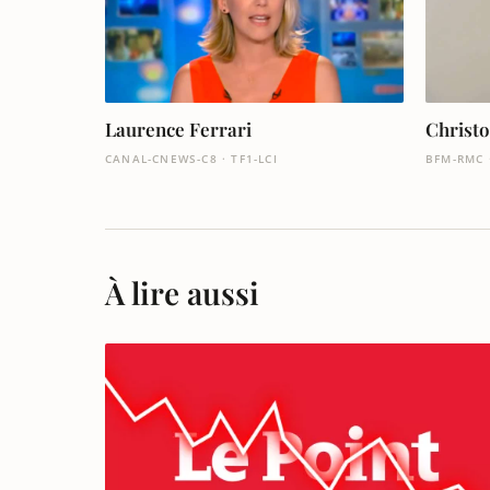
Laurence Ferrari
Christ
CANAL-CNEWS-C8 · TF1-LCI
BFM-RMC 
À lire aussi