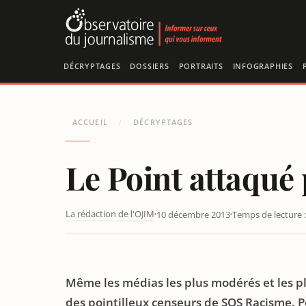
Panneau de gestion des cookies
DÉCRYPTAGES
DOSSIERS
PORTRAITS
INFOGRAPHIES
ACCUEIL
DÉCRYPTAGES
/
Le Point attaqué
La rédaction de l'OJIM
10 décembre 2013
Temps de lecture :
LE POINT ATTAQUÉ PAR SOS RACISME
Même les médias les plus modérés et les plu
des pointilleux censeurs de SOS Racisme. Pou