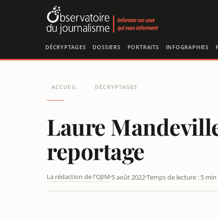
Panneau de gestion des cookies
DÉCRYPTAGES
DOSSIERS
PORTRAITS
INFOGRAPHIES
ACCUEIL
DÉCRYPTAGES
/
Laure Mandeville
reportage
La rédaction de l'OJIM
5 août 2022
Temps de lecture : 5 min
LAURE MANDEVILLE AU FIGARO : OTAN EN EMPORTE L