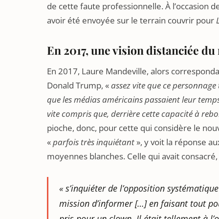
de cette faute professionnelle. À l’occasion d
avoir été envoyée sur le terrain couvrir pour
En 2017, une vision distanciée 
En 2017, Laure Mandeville, alors correspond
Donald Trump, «
assez vite que ce personnage 
que les médias américains passaient leur temps à
vite compris que, derrière cette capacité à reb
pioche, donc, pour cette qui considère le n
«
parfois très inquiétant
», y voit la réponse 
moyennes blanches. Celle qui avait consacré,
«
s’inquiéter de l’opposition systématiq
mission d’informer
[…]
en faisant tout p
pris pour un clown
.
Il était tellement à l