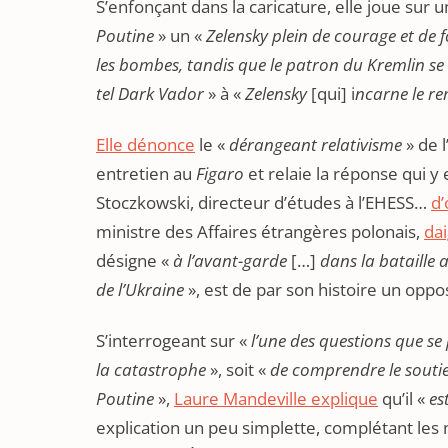
S’enfonçant dans la caricature, elle joue sur
Poutine
» un «
Zelensky plein de courage et de f
les bombes, tandis que le patron du Kremlin se 
tel Dark Vador
» à «
Zelensky
[qui] i
ncarne le re
Elle dénonce
le «
dérangeant relativisme
» de 
entretien au
Figaro
et relaie la réponse qui y
Stoczkowski, directeur d’études à l’EHESS…
d’
ministre des Affaires étrangères polonais,
da
désigne «
à l’avant-garde
[…]
dans la bataille a
de l’Ukraine
», est de par son histoire un oppo
S’interrogeant sur «
l’une des questions que se
la catastrophe
», soit «
de comprendre le souti
Poutine
»,
Laure Mandeville explique
qu’il «
es
explication un peu simplette, complétant les 