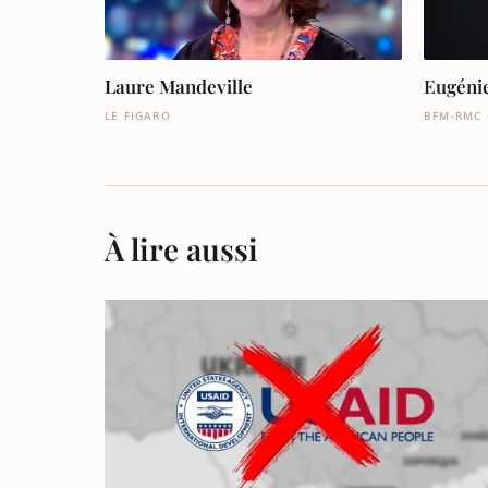
Laure Mandeville
Eugénie
LE FIGARO
BFM-RMC 
À lire aussi