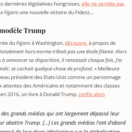
es dernières législatives hongroises,
elle ne semble pas
Le Figaro
une nouvelle victoire du Fidesz…
du modèle Trump
ante du
Figaro
à Washington,
découvre
, à propos de
totalement hors-norme n’était pas une étoile filante
.
Alors
 annoncer sa disparition, il renaissait chaque fois. J’ai
ondir, se cachait quelque chose de profond.
» Meilleure
ouveau président des Etats-Unis comme un personnage
aux attentes des Américains et notamment des classes
 en 2016, un livre à Donald Trump,
confie alors
ue des grands médias qui ont largement dépassé leur
our abattre Trump
. […]
Les grands médias l’ont d’abord
’opposé de leur doxa idéologique sur la globalisation