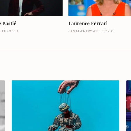
 Bastié
Laurence Ferrari
· EUROPE 1
CANAL-CNEWS-C8 · TF1-LCI