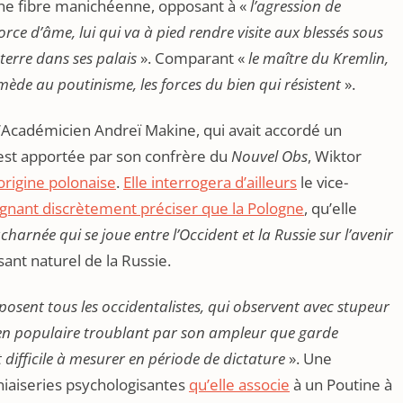
 une fibre manichéenne, opposant à «
l’agression de
orce d’âme, lui qui va à pied rendre visite aux blessés sous
terre dans ses palais
». Comparant «
le maître du Kremlin,
mède au poutinisme, les forces du bien qui résistent
».
l’Académicien Andreï Makine, qui avait accordé un
 est apportée par son confrère du
Nouvel Obs
, Wiktor
origine polonaise
.
Elle interrogera d’ailleurs
le vice-
ignant discrètement préciser que la Pologne
, qu’elle
charnée qui se joue entre l’Occident et la Russie sur l’avenir
sant naturel de la Russie.
 posent tous les occidentalistes, qui observent avec stupeur
en populaire troublant par son ampleur que garde
t difficile à mesurer en période de dictature
». Une
niaiseries psychologisantes
qu’elle associe
à un Poutine à