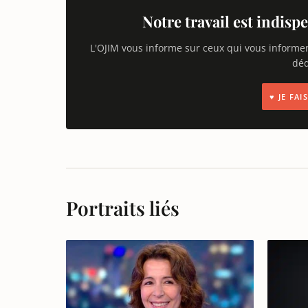
Notre travail est indispe
L'OJIM vous informe sur ceux qui vous informe
déd
♥ JE FA
Portraits liés