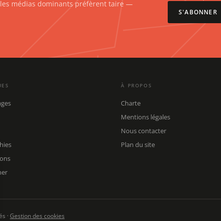
e les médias dominants préfèrent taire —
S'ABONNER
UES
À PROPOS
ages
Charte
Mentions légales
Nous contacter
hies
Plan du site
ions
her
és ·
Gestion des cookies