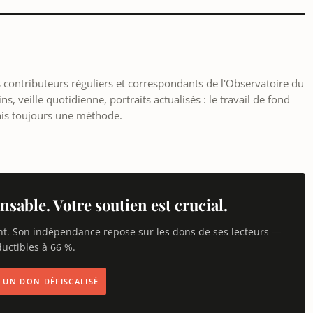
les contributeurs réguliers et correspondants de l'Observatoire du
, veille quotidienne, portraits actualisés : le travail de fond
ais toujours une méthode.
nsable. Votre soutien est crucial.
nt. Son indépendance repose sur les dons de ses lecteurs —
uctibles à 66 %.
IS UN DON DÉFISCALISÉ