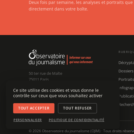
Deux fois par semaine, les analyses et portraits qu
directement dans votre boîte.
RUBRIQ
Décrypt
Dossiers
50 ter rue de Malte
75011 Paris
Portraits
Infograp
Ce site utilise des cookies et vous donne le
Claude Chollet
Président :
contrôle sur ceux que vous souhaitez activer
Publicat
Édouard Chanot
Dir. rédaction :
contact@ojim.fr
Nous écrire :
Recherc
TOUT ACCEPTER
TOUT REFUSER
PERSONNALISER
POLITIQUE DE CONFIDENTIALITÉ
© 2026 Observatoire du journalisme (OJIM) · Tous droits réserv