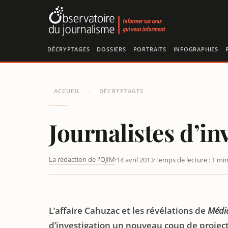
Panneau de gestion des cookies
DÉCRYPTAGES
DOSSIERS
PORTRAITS
INFOGRAPHIES
ACCUEIL
DÉCRYPTAGES
/
Journalistes d’inv
La rédaction de l'OJIM
14 avril 2013
Temps de lecture : 1 mi
JOURNALISTES D'INVESTIGATION : LES FRANÇAIS À L'É
L’affaire Cahuzac et les révélations de
Médi
d’investigation un nouveau coup de project