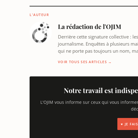
L'AUTEUR
La rédaction de l'OJIM
Derrière cette signature collective : 
journalisme. Enquêtes à plusieurs mains
qui ne porte pas toujours un nom, m
VOIR TOUS SES ARTICLES →
Notre travail est indispe
L'OJIM vous informe sur ceux qui vous informe
déd
♥ JE FA