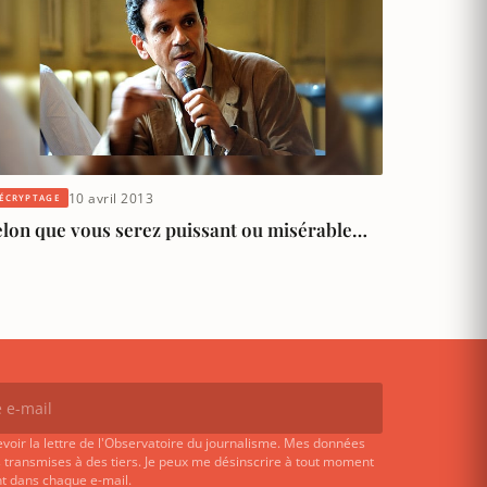
10 avril 2013
ÉCRYPTAGE
elon que vous serez puissant ou misérable…
evoir la lettre de l'Observatoire du journalisme. Mes données
 transmises à des tiers. Je peux me désinscrire à tout moment
ent dans chaque e-mail.