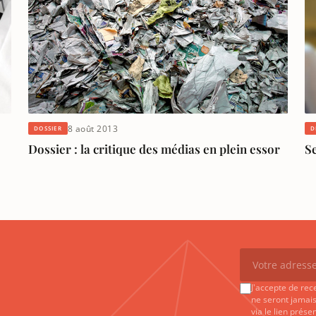
8 août 2013
DOSSIER
D
Dossier : la critique des médias en plein essor
S
J'accepte de rec
ne seront jamais
via le lien prés