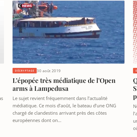
30 août 2019
DÉCRYPTAGE
Q
L’épopée très médiatique de l’Open
S
arms à Lampedusa
p
as
Le sujet revient fréquemment dans l’actualité
médiatique. Ce mois d’août, le bateau d’une ONG
N
chargé de clandestins arrivant près des côtes
l
européennes dont on…
u
o