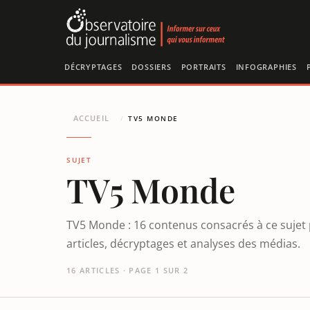
Panneau de gestion des cookies
DÉCRYPTAGES
DOSSIERS
PORTRAITS
INFOGRAPHIES
ACCUEIL
/
TV5 MONDE
SUJET
TV5 Monde
TV5 Monde : 16 contenus consacrés à ce sujet 
articles, décryptages et analyses des médias.
16 ARTICLES · PAGE 1 SUR 2