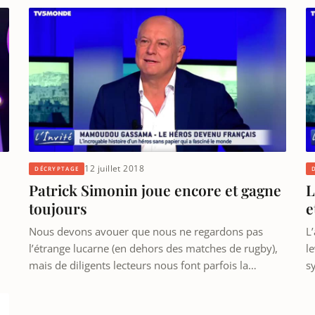
12 juillet 2018
DÉCRYPTAGE
Patrick Simonin joue encore et gagne
L
toujours
e
Nous devons avouer que nous ne regardons pas
L
l’étrange lucarne (en dehors des matches de rugby),
le
mais de diligents lecteurs nous font parfois la…
s