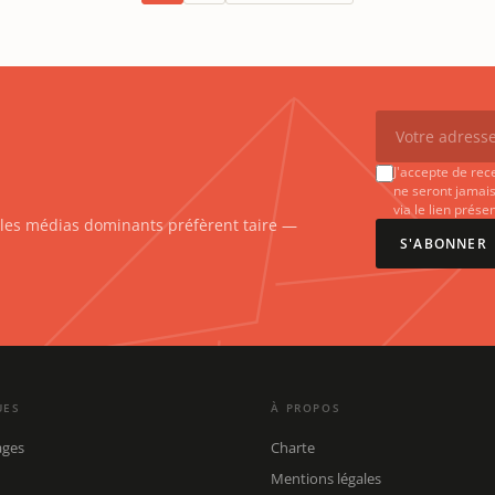
J'accepte de rec
ne seront jamais
via le lien prés
e les médias dominants préfèrent taire —
S'ABONNER
UES
À PROPOS
ages
Charte
Mentions légales