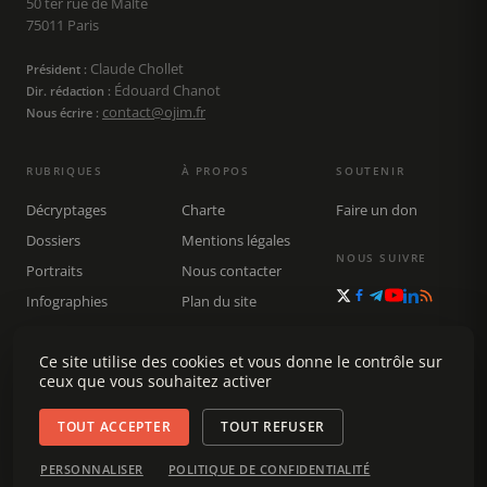
50 ter rue de Malte
75011 Paris
Claude Chollet
Président :
Édouard Chanot
Dir. rédaction :
contact@ojim.fr
Nous écrire :
RUBRIQUES
À PROPOS
SOUTENIR
Décryptages
Charte
Faire un don
Dossiers
Mentions légales
NOUS SUIVRE
Portraits
Nous contacter
Infographies
Plan du site
Publications
Rechercher
Ce site utilise des cookies et vous donne le contrôle sur
ceux que vous souhaitez activer
TOUT ACCEPTER
TOUT REFUSER
© 2026 Observatoire du journalisme (OJIM) · Tous droits réservés ·
PERSONNALISER
POLITIQUE DE CONFIDENTIALITÉ
Gestion des cookies