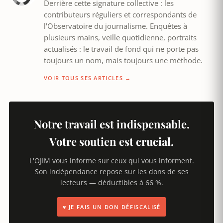
Derrière cette signature collective : les
contributeurs réguliers et correspondants de
l'Observatoire du journalisme. Enquêtes à
plusieurs mains, veille quotidienne, portraits
actualisés : le travail de fond qui ne porte pas
toujours un nom, mais toujours une méthode.
VOIR TOUS SES ARTICLES →
Notre travail est indispensable.
Votre soutien est crucial.
L'OJIM vous informe sur ceux qui vous informent.
Son indépendance repose sur les dons de ses
lecteurs — déductibles à 66 %.
♥ JE FAIS UN DON DÉFISCALISÉ