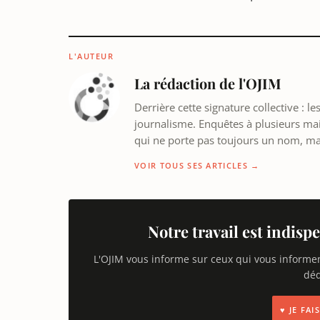
L'AUTEUR
La rédaction de l'OJIM
Derrière cette signature collective : 
journalisme. Enquêtes à plusieurs mains
qui ne porte pas toujours un nom, m
VOIR TOUS SES ARTICLES →
Notre travail est indispe
L'OJIM vous informe sur ceux qui vous informe
déd
♥ JE FA