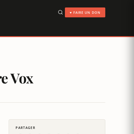
♥ FAIRE UN DON
re Vox
PARTAGER