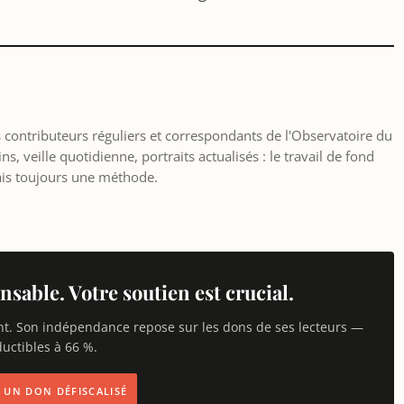
les contributeurs réguliers et correspondants de l'Observatoire du
, veille quotidienne, portraits actualisés : le travail de fond
ais toujours une méthode.
nsable. Votre soutien est crucial.
nt. Son indépendance repose sur les dons de ses lecteurs —
uctibles à 66 %.
IS UN DON DÉFISCALISÉ