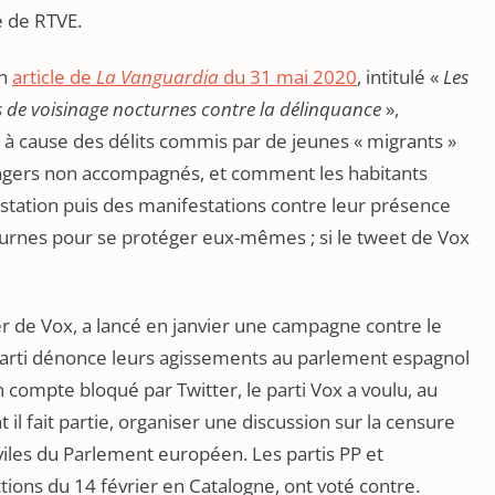
e de RTVE.
un
article de
La Vanguardia
du 31 mai 2020
, intitulé «
Les
s de voisinage nocturnes contre la délinquance
»,
e à cause des délits commis par de jeunes « migrants »
angers non accompagnés, et comment les habitants
estation puis des manifestations contre leur présence
turnes pour se protéger eux-mêmes ; si le tweet de Vox
der de Vox, a lancé en janvier une campagne contre le
parti dénonce leurs agissements au parlement espagnol
compte bloqué par Twitter, le parti Vox a voulu, au
il fait partie, organiser une discussion sur la censure
viles du Parlement européen. Les partis PP et
ions du 14 février en Catalogne, ont voté contre.