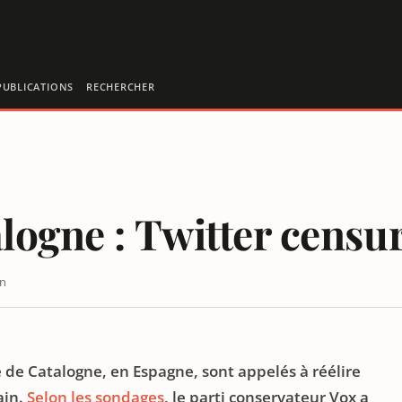
PUBLICATIONS
RECHERCHER
alogne : Twitter censu
in
e Catalogne, en Espagne, sont appelés à réélire
ain.
Selon les sondages
, le parti conservateur Vox a