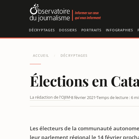
Panneau de gestion des cookies
DÉCRYPTAGES
DOSSIERS
PORTRAITS
INFOGRAPHIES
ACCUEIL
DÉCRYPTAGES
/
Élections en Cat
La rédaction de l'OJIM
8 février 2021
Temps de lecture : 6 m
ÉLECTIONS EN CATALOGNE : TWITTER CENSURE VOX
Les électeurs de la communauté autonome d
leur parlement régional le 14 février proch