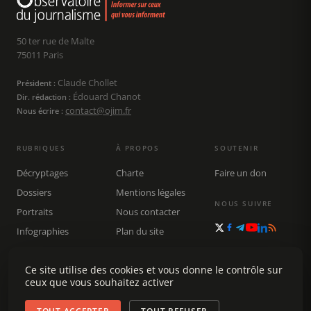
50 ter rue de Malte
75011 Paris
Claude Chollet
Président :
Édouard Chanot
Dir. rédaction :
contact@ojim.fr
Nous écrire :
RUBRIQUES
À PROPOS
SOUTENIR
Décryptages
Charte
Faire un don
Dossiers
Mentions légales
NOUS SUIVRE
Portraits
Nous contacter
Infographies
Plan du site
Publications
Rechercher
Ce site utilise des cookies et vous donne le contrôle sur
ceux que vous souhaitez activer