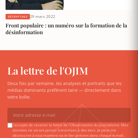
29 mars 2022
DÉCRYPTAGE
Front populaire : un numéro sur la formation de la
désinformation
La lettre de l'OJIM
Deux fois par semaine, les analyses et portraits que les
médias dominants préfèrent taire — directement dans
votre boîte.
J'accepte de recevoir la lettre de l'Observatoire du journalisme. Mes
données ne seront jamais transmises à des tiers. Je peux me
désinscrire à tout moment via le lien présent dans chaque e-mail.