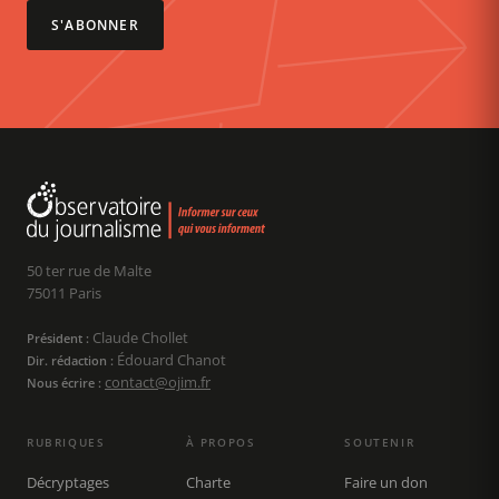
S'ABONNER
50 ter rue de Malte
75011 Paris
Claude Chollet
Président :
Édouard Chanot
Dir. rédaction :
contact@ojim.fr
Nous écrire :
RUBRIQUES
À PROPOS
SOUTENIR
Décryptages
Charte
Faire un don