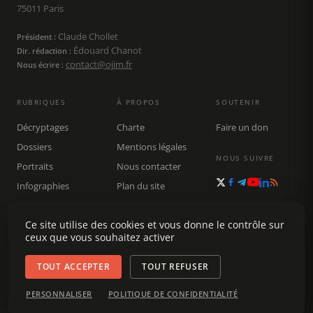
75011 Paris
Claude Chollet
Président :
Édouard Chanot
Dir. rédaction :
contact@ojim.fr
Nous écrire :
RUBRIQUES
À PROPOS
SOUTENIR
Décryptages
Charte
Faire un don
Dossiers
Mentions légales
NOUS SUIVRE
Portraits
Nous contacter
Infographies
Plan du site
Publications
Ce site utilise des cookies et vous donne le contrôle sur
Rechercher
ceux que vous souhaitez activer
TOUT ACCEPTER
TOUT REFUSER
© 2026 Observatoire du journalisme (OJIM) · Tous droits réservés ·
PERSONNALISER
POLITIQUE DE CONFIDENTIALITÉ
Gestion des cookies