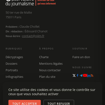
50 ter rue de Malte
75011 Paris
Claude Chollet
Président :
Édouard Chanot
Dir. rédaction :
contact@ojim.fr
Nous écrire :
RUBRIQUES
À PROPOS
SOUTENIR
Décryptages
Charte
Faire un don
Dossiers
Mentions légales
NOUS SUIVRE
Portraits
Nous contacter
Infographies
Plan du site
Publications
Ce site utilise des cookies et vous donne le contrôle sur
Rechercher
ceux que vous souhaitez activer
TOUT ACCEPTER
TOUT REFUSER