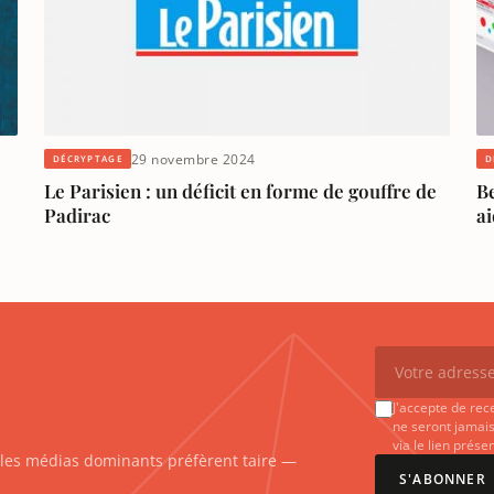
29 novembre 2024
DÉCRYPTAGE
D
Le Parisien : un déficit en forme de gouffre de
B
Padirac
ai
J'accepte de rec
ne seront jamais
via le lien prés
e les médias dominants préfèrent taire —
S'ABONNER