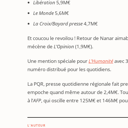
Libération
5,9M€
Le Monde
5,6M€
La Croix/Bayard presse
4,7M€
Et coucou le revoilou ! Retour de Nanar aima
mécène de
L’Opinion
(1,9M€).
Une mention spéciale pour
L’Humanité
avec 3
numéro distribué pour les quotidiens.
La PQR, presse quotidienne régionale fait pr
empoche quand même autour de 2,4M€. Tous 
à l’
AFP
, qui oscille entre 125M€ et 146M€ pou
L'AUTEUR