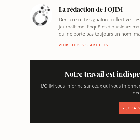
La rédaction de l'OJIM
Derrière cette signature collective : 
journalisme. Enquêtes à plusieurs mains
qui ne porte pas toujours un nom, m
VOIR TOUS SES ARTICLES →
Notre travail est indispe
L'OJIM vous informe sur ceux qui vous informe
déd
♥ JE FA