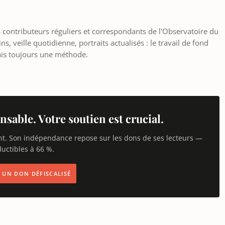
les contributeurs réguliers et correspondants de l'Observatoire du
, veille quotidienne, portraits actualisés : le travail de fond
ais toujours une méthode.
nsable. Votre soutien est crucial.
nt. Son indépendance repose sur les dons de ses lecteurs —
uctibles à 66 %.
IS UN DON DÉFISCALISÉ