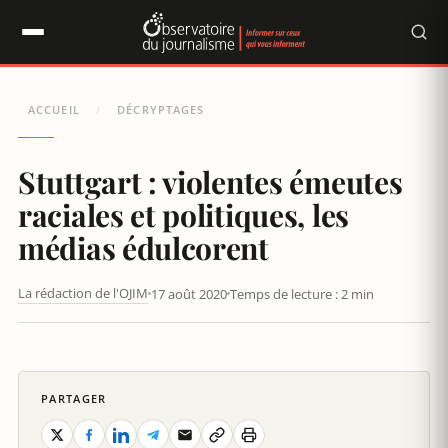
Panneau de gestion des cookies
ACCUEIL
DÉCRYPTAGES
/
Stuttgart : violentes émeutes
raciales et politiques, les
médias édulcorent
La rédaction de l'OJIM
17 août 2020
Temps de lecture : 2 min
STUTTGART : VIOLENTES ÉMEUTES RACIALES ET POLITIQUES,
LES MÉDIAS ÉDULCORENT
PARTAGER