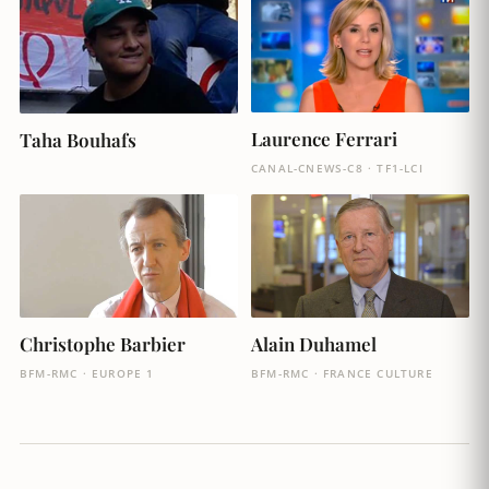
Laurence Ferrari
Taha Bouhafs
CANAL-CNEWS-C8 · TF1-LCI
Christophe Barbier
Alain Duhamel
BFM-RMC · EUROPE 1
BFM-RMC · FRANCE CULTURE