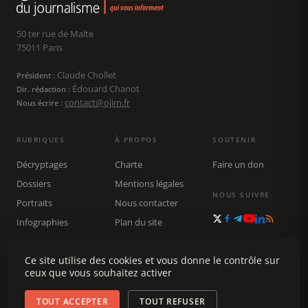
50 ter rue de Malte
75011 Paris
Claude Chollet
Président :
Édouard Chanot
Dir. rédaction :
contact@ojim.fr
Nous écrire :
RUBRIQUES
À PROPOS
SOUTENIR
Décryptages
Charte
Faire un don
Dossiers
Mentions légales
NOUS SUIVRE
Portraits
Nous contacter
Infographies
Plan du site
Publications
Ce site utilise des cookies et vous donne le contrôle sur
Rechercher
ceux que vous souhaitez activer
TOUT ACCEPTER
TOUT REFUSER