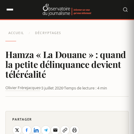
Panneau de gestion des cookies
ACCUEIL
DÉCRYPTAGES
/
Hamza « La Douane » : quand
la petite délinquance devient
téléréalité
Olivier Frèrejacques
3 juillet 2026
Temps de lecture : 4 min
HAMZA « LA DOUANE » : QUAND LA PETITE DÉLINQUANCE
DEVIENT TÉLÉRÉALITÉ
PARTAGER