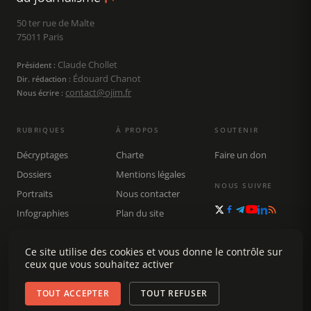
50 ter rue de Malte
75011 Paris
Claude Chollet
Président :
Édouard Chanot
Dir. rédaction :
contact@ojim.fr
Nous écrire :
RUBRIQUES
À PROPOS
SOUTENIR
Décryptages
Charte
Faire un don
Dossiers
Mentions légales
NOUS SUIVRE
Portraits
Nous contacter
Infographies
Plan du site
Publications
Ce site utilise des cookies et vous donne le contrôle sur
Rechercher
ceux que vous souhaitez activer
TOUT ACCEPTER
TOUT REFUSER