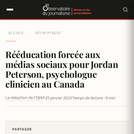
Panneau de gestion des cookies
ACCUEIL
DÉCRYPTAGES
/
Rééducation forcée aux
médias sociaux pour Jordan
Peterson, psychologue
clinicien au Canada
La rédaction de l'OJIM
25 janvier 2023
Temps de lecture : 9 min
RÉÉDUCATION FORCÉE AUX MÉDIAS SOCIAUX POUR JORDAN
PETERSON, PSYCHOLOGUE CLINICIEN AU CANADA
PARTAGER