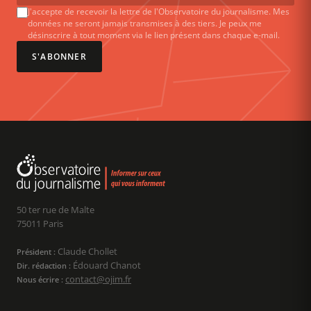
J'accepte de recevoir la lettre de l'Observatoire du journalisme. Mes
données ne seront jamais transmises à des tiers. Je peux me
désinscrire à tout moment via le lien présent dans chaque e-mail.
S'ABONNER
50 ter rue de Malte
75011 Paris
Claude Chollet
Président :
Édouard Chanot
Dir. rédaction :
contact@ojim.fr
Nous écrire :