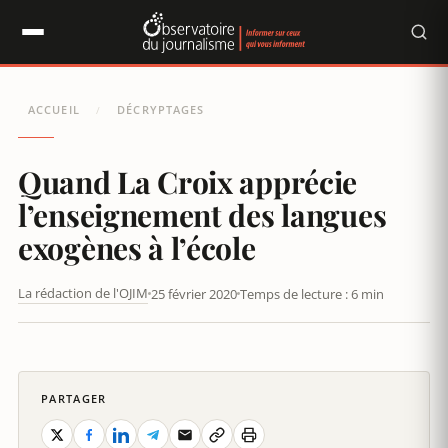
Panneau de gestion des cookies
ACCUEIL
DÉCRYPTAGES
/
Quand La Croix apprécie
l’enseignement des langues
exogènes à l’école
La rédaction de l'OJIM
25 février 2020
Temps de lecture : 6 min
QUAND LA CROIX APPRÉCIE L’ENSEIGNEMENT DES LANGUES
EXOGÈNES À L’ÉCOLE
PARTAGER