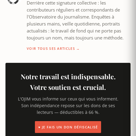
Derrière cette signature collective : les
contributeurs réguliers et correspondants de
l'Observatoire du journalisme. Enquêtes à
plusieurs mains, veille quotidienne, portraits
actualisés : le travail de fond qui ne porte pas
toujours un nom, mais toujours une méthode.
VOIR TOUS SES ARTICLES →
Notre travail est indispensable.
Votre soutien est crucial.
L'OJIM vous informe sur ceux qui vous informent.
Son indépendance repose sur les dons de ses
lecteurs — déductibles à 66 %.
♥ JE FAIS UN DON DÉFISCALISÉ