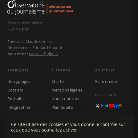
50 ter rue de Malte
75011 Paris
Claude Chollet
Président :
Édouard Chanot
Dir. rédaction :
contact@ojim.fr
Nous écrire :
RUBRIQUES
À PROPOS
SOUTENIR
Décryptages
Charte
Faire un don
Dossiers
Mentions légales
NOUS SUIVRE
Portraits
Nous contacter
Infographies
Plan du site
Publications
Ce site utilise des cookies et vous donne le contrôle sur
Rechercher
ceux que vous souhaitez activer