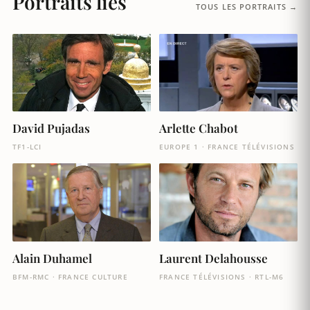
Portraits liés
TOUS LES PORTRAITS →
David Pujadas
Arlette Chabot
TF1-LCI
EUROPE 1 · FRANCE TÉLÉVISIONS
Alain Duhamel
Laurent Delahousse
BFM-RMC · FRANCE CULTURE
FRANCE TÉLÉVISIONS · RTL-M6