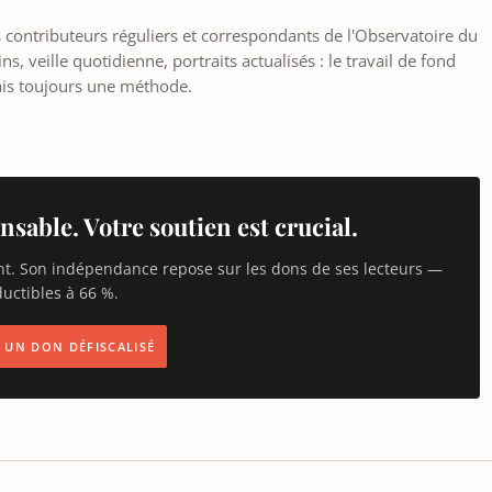
les contributeurs réguliers et correspondants de l'Observatoire du
, veille quotidienne, portraits actualisés : le travail de fond
ais toujours une méthode.
nsable. Votre soutien est crucial.
nt. Son indépendance repose sur les dons de ses lecteurs —
uctibles à 66 %.
IS UN DON DÉFISCALISÉ