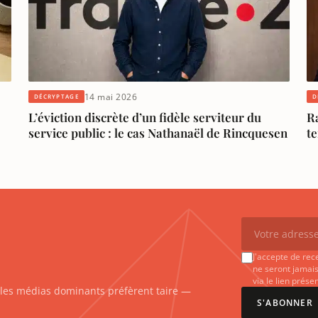
14 mai 2026
DÉCRYPTAGE
D
L’éviction discrète d’un fidèle serviteur du
Ra
service public : le cas Nathanaël de Rincquesen
t
J'accepte de rec
ne seront jamais
via le lien prés
e les médias dominants préfèrent taire —
S'ABONNER