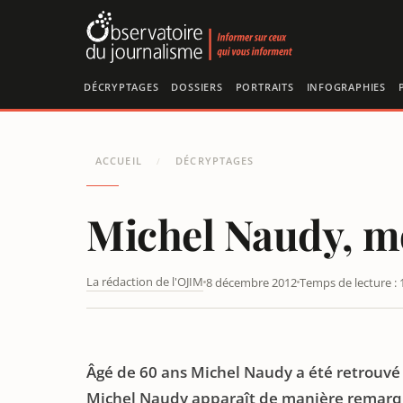
Panneau de gestion des cookies
DÉCRYPTAGES
DOSSIERS
PORTRAITS
INFOGRAPHIES
ACCUEIL
DÉCRYPTAGES
/
Michel Naudy, mo
La rédaction de l'OJIM
8 décembre 2012
Temps de lecture : 
Âgé de 60 ans Michel Naudy a été retrouvé m
Michel Naudy apparaît de manière remarq