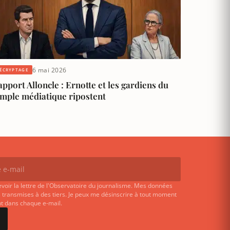
6 mai 2026
ÉCRYPTAGE
pport Alloncle : Ernotte et les gardiens du
emple médiatique ripostent
evoir la lettre de l'Observatoire du journalisme. Mes données
 transmises à des tiers. Je peux me désinscrire à tout moment
ent dans chaque e-mail.