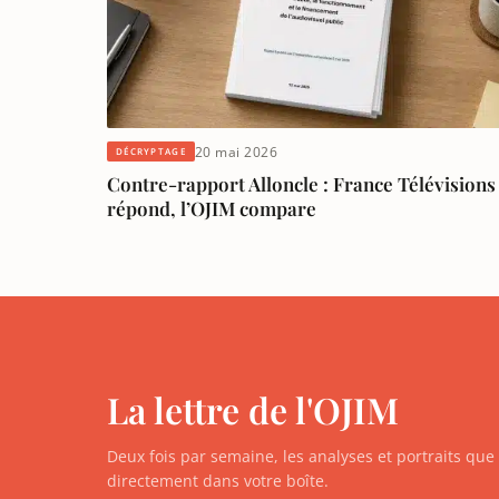
20 mai 2026
DÉCRYPTAGE
Contre-rapport Alloncle : France Télévisions
répond, l’OJIM compare
La lettre de l'OJIM
Deux fois par semaine, les analyses et portraits qu
directement dans votre boîte.