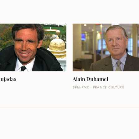
Pujadas
Alain Duhamel
BFM-RMC · FRANCE CULTURE