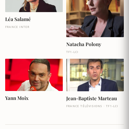
Léa Salamé
FRANCE INTER
Natacha Polony
TF1-LCI
Yann Moix
Jean-Baptiste Marteau
FRANCE TÉLÉVISIONS · TF1-LCI