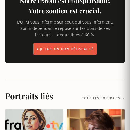
Notre travail est indispensable.
Votre soutien est crucial.
L'OJIM vous informe sur ceux qui vous informent.
Son indépendance repose sur les dons de ses
lecteurs — déductibles à 66 %.
♥ JE FAIS UN DON DÉFISCALISÉ
Portraits liés
TOUS LES PORTRAITS →