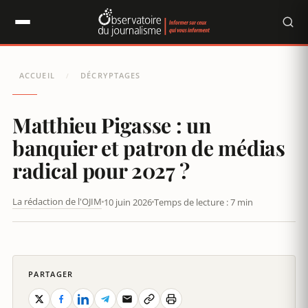
Panneau de gestion des cookies
ACCUEIL
DÉCRYPTAGES
/
Matthieu Pigasse : un
banquier et patron de médias
radical pour 2027 ?
La rédaction de l'OJIM
10 juin 2026
Temps de lecture : 7 min
MATTHIEU PIGASSE : UN BANQUIER ET PATRON DE MÉDIAS
RADICAL POUR 2027 ?
PARTAGER