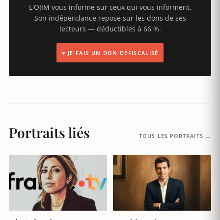
L'OJIM vous informe sur ceux qui vous informent.
Son indépendance repose sur les dons de ses
lecteurs — déductibles à 66 %.
♥ JE FAIS UN DON DÉFISCALISÉ
Portraits liés
TOUS LES PORTRAITS →