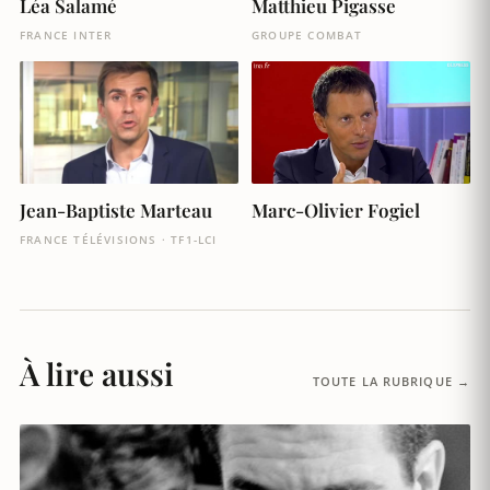
Léa Salamé
Matthieu Pigasse
FRANCE INTER
GROUPE COMBAT
Marc-Olivier Fogiel
Jean-Baptiste Marteau
FRANCE TÉLÉVISIONS · TF1-LCI
À lire aussi
TOUTE LA RUBRIQUE →