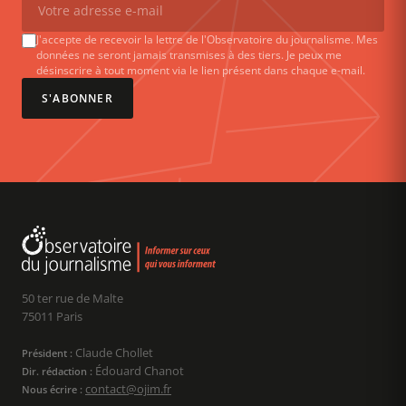
J'accepte de recevoir la lettre de l'Observatoire du journalisme. Mes
données ne seront jamais transmises à des tiers. Je peux me
désinscrire à tout moment via le lien présent dans chaque e-mail.
S'ABONNER
50 ter rue de Malte
75011 Paris
Claude Chollet
Président :
Édouard Chanot
Dir. rédaction :
contact@ojim.fr
Nous écrire :