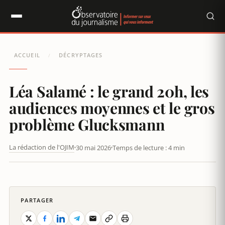
Panneau de gestion des cookies
ACCUEIL
DÉCRYPTAGES
/
Léa Salamé : le grand 20h, les
audiences moyennes et le gros
problème Glucksmann
La rédaction de l'OJIM
30 mai 2026
Temps de lecture : 4 min
LÉA SALAMÉ : LE GRAND JOURNAL, LES AUDIENCES MOYENNES
ET LE GROS PROBLÈME GLUCKSMANN
PARTAGER