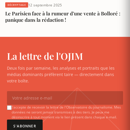
12 septembre 2025
DÉCRYPTAGE
Le Parisien face à la rumeur d’une vente à Bolloré :
panique dans la rédaction !
La lettre de l'OJIM
Deux fois par semaine, les analyses et portraits que les
médias dominants préfèrent taire — directement dans
votre boîte.
J'accepte de recevoir la lettre de l'Observatoire du journalisme. Mes
données ne seront jamais transmises à des tiers. Je peux me
désinscrire à tout moment via le lien présent dans chaque e-mail.
S'ABONNER