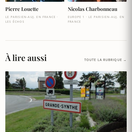
Pierre Louette
Nicolas Charbonneau
LE PARISIEN-AUJ. EN FRANCE ·
EUROPE 1 · LE PARISIEN-AUJ. EN
LES ÉCHOS
FRANCE
À lire aussi
TOUTE LA RUBRIQUE →