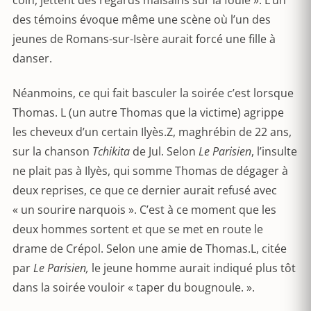
coin, jettent des regards malsains sur la foule ». L’un
des témoins évoque même une scène où l’un des
jeunes de Romans-sur-Isère aurait forcé une fille à
danser.
Néanmoins, ce qui fait basculer la soirée c’est lorsque
Thomas. L (un autre Thomas que la victime) agrippe
les cheveux d’un certain Ilyès.Z, maghrébin de 22 ans,
sur la chanson
Tchikita
de Jul. Selon
Le Parisien
, l’insulte
ne plait pas à Ilyès, qui somme Thomas de dégager à
deux reprises, ce que ce dernier aurait refusé avec
« un sourire narquois ». C’est à ce moment que les
deux hommes sortent et que se met en route le
drame de Crépol. Selon une amie de Thomas.L, citée
par
Le Parisien,
le jeune homme aurait indiqué plus tôt
dans la soirée vouloir « taper du bougnoule. ».