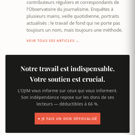
contributeurs réguliers et correspondants de
l'Observatoire du journalisme. Enquêtes à
plusieurs mains, veille quotidienne, portraits
actualisés : le travail de fond qui ne porte pas
toujours un nom, mais toujours une méthode.
VOIR TOUS SES ARTICLES →
Notre travail est indispensable.
Votre soutien est crucial.
L'OJIM vous informe sur ceux qui vous informent.
Son indépendance repose sur les dons de ses
lecteurs — déductibles à 66 %.
♥ JE FAIS UN DON DÉFISCALISÉ