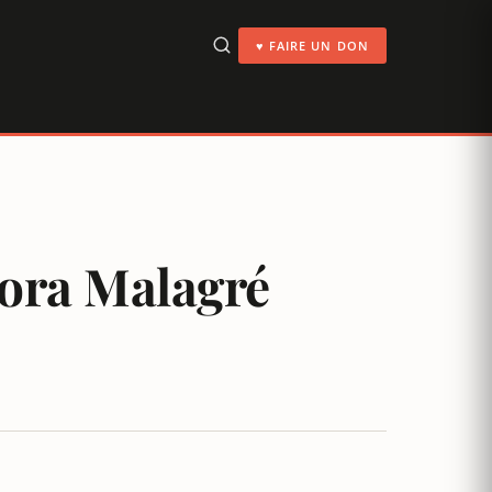
♥ FAIRE UN DON
nora Malagré