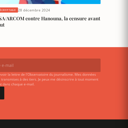
28 décembre 2024
ÉCRYPTAGE
SA/ARCOM contre Hanouna, la censure avant
ut
evoir la lettre de l'Observatoire du journalisme. Mes données
 transmises à des tiers. Je peux me désinscrire à tout moment
ent dans chaque e-mail.