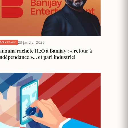
23 janvier 2026
ÉCRYPTAGE
anouna rachète H2O à Banijay : « retour à
indépendance »… et pari industriel