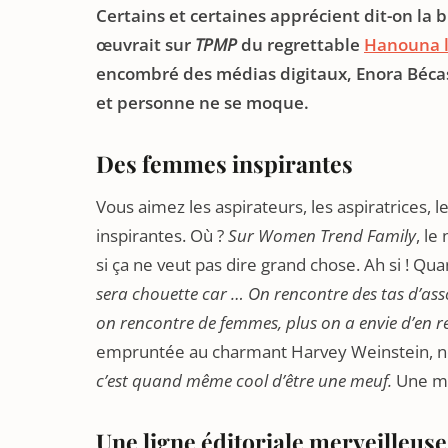
Certains et certaines apprécient dit-on la
œuvrait sur
TPMP
du regrettable
Hanouna l
encombré des médias digitaux, Enora Bécas
et personne ne se moque.
Des femmes inspirantes
Vous aimez les aspirateurs, les aspiratrices, 
inspirantes. Où ?
Sur Women Trend Family
, le
si ça ne veut pas dire grand chose. Ah si ! Q
sera chouette car … On rencontre des tas d’ass
on rencontre de femmes, plus on a envie d’en 
empruntée au charmant Harvey Weinstein, nous
c’est quand
même cool d’être une meuf.
Une me
Une ligne éditoriale merveilleuse