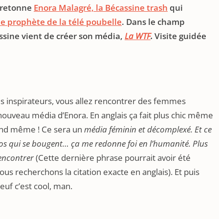
 bretonne
Enora Malagré, la Bécassine trash
qui
e prophète de la télé poubelle
. Dans le champ
sine vient de créer son média,
La WTF
.
Visite guidée
les inspirateurs, vous allez rencontrer des femmes
 nouveau média d’Enora. En anglais ça fait plus chic même
uand même ! Ce sera un
média féminin et
décomplexé.
Et ce
os qui se bougent… ça me redonne foi en l’humanité. Plus
rencontrer
(Cette dernière phrase pourrait avoir été
 recherchons la citation exacte en anglais). Et puis
uf c’est cool, man.