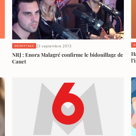
D
23 septembre 2013
DÉCRYPTAGE
H
NRJ : Enora Malagré confirme le bidouillage de
l’
Cauet