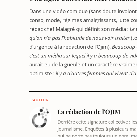
Dans une vidéo comique (sans doute involontai
conso, mode, régimes amaigrissants, lutte contr
rédac chef Malagré qui définit son média :
Le 
qu’on n’a pas l’habitude de nous voir traiter
(to
d’urgence à la rédaction de l’Ojim).
Beaucoup de
c’est un média sur lequel il y a beaucoup de vid
aurait eu de la gueule et un caractère vraime
optimiste :
il y a d’autres femmes qui vivent d’a
L'AUTEUR
La rédaction de l'OJIM
Derrière cette signature collective : 
journalisme. Enquêtes à plusieurs mains
qui ne porte pas toujours un nom, m