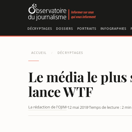
Panneau de gestion des cookies
DÉCRYPTAGES
DOSSIERS
PORTRAITS
INFOGRAPHIES
ACCUEIL
DÉCRYPTAGES
/
Le média le plus
lance WTF
La rédaction de l'OJIM
12 mai 2018
Temps de lecture : 2 min
LE MÉDIA LE PLUS STUPIDE DE L’ANNÉE, ENORA MALA