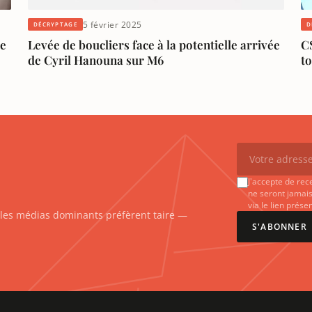
5 février 2025
DÉCRYPTAGE
D
le
Levée de boucliers face à la potentielle arrivée
C
de Cyril Hanouna sur M6
to
J'accepte de rec
ne seront jamais
via le lien prés
e les médias dominants préfèrent taire —
S'ABONNER