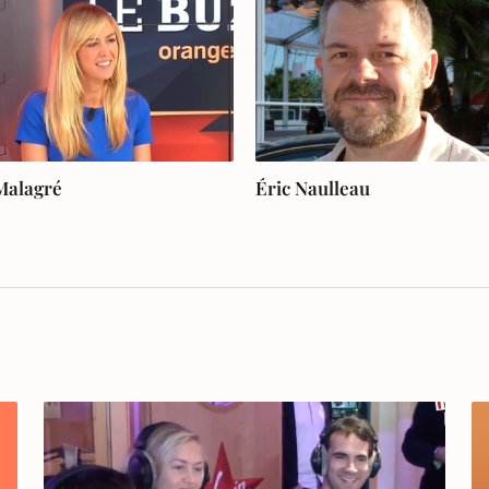
Malagré
Éric Naulleau