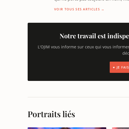
VOIR TOUS SES ARTICLES →
Notre travail est indispe
L'OJIM vous informe sur ceux qui vous informe
déd
♥ JE FA
Portraits liés