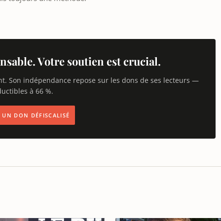
nsable. Votre soutien est crucial.
nt. Son indépendance repose sur les dons de ses lecteurs —
uctibles à 66 %.
IS UN DON DÉFISCALISÉ