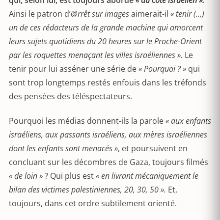
qui, selon lui, est toujours abordé
« du côté israélien ».
Ainsi le patron d’
@rrêt sur images
aimerait-il
« tenir (…)
un de ces rédacteurs de la grande machine qui amorcent
leurs sujets quotidiens du 20 heures sur le Proche-Orient
par les roquettes menaçant les villes israéliennes ».
Le
tenir pour lui asséner une série de
« Pourquoi ? »
qui
sont trop longtemps restés enfouis dans les tréfonds
des pensées des téléspectateurs.
Pourquoi les médias donnent-ils la parole
« aux enfants
israéliens, aux passants israéliens, aux mères israéliennes
dont les enfants sont menacés »
, et poursuivent en
concluant sur les décombres de Gaza, toujours filmés
« de loin »
? Qui plus est
« en livrant mécaniquement le
bilan des victimes palestiniennes, 20, 30, 50 ».
Et,
toujours, dans cet ordre subtilement orienté.