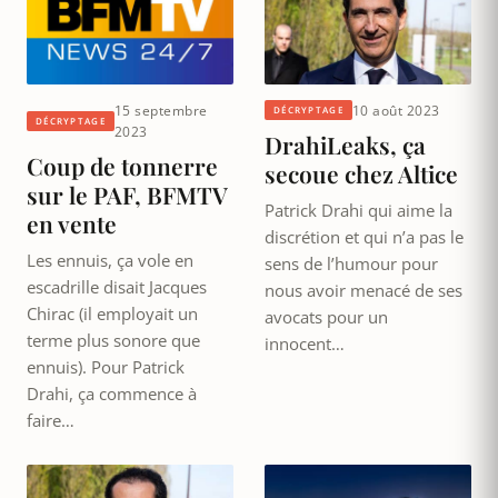
15 septembre
10 août 2023
DÉCRYPTAGE
DÉCRYPTAGE
2023
DrahiLeaks, ça
Coup de tonnerre
secoue chez Altice
sur le PAF, BFMTV
Patrick Drahi qui aime la
en vente
discrétion et qui n’a pas le
Les ennuis, ça vole en
sens de l’humour pour
escadrille disait Jacques
nous avoir menacé de ses
Chirac (il employait un
avocats pour un
terme plus sonore que
innocent…
ennuis). Pour Patrick
Drahi, ça commence à
faire…