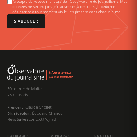
J'accepte de recevoir la lettre de l'Observatoire du journalisme. Mes
données ne seront jamais transmises à des tiers. Je peux me
désinscrire à tout moment via le lien présent dans chaque e-mail.
S'ABONNER
50 ter rue de Malte
75011 Paris
Claude Chollet
Président :
Édouard Chanot
Dir. rédaction :
contact@ojim.fr
Nous écrire :
RUBRIQUES
À PROPOS
SOUTENIR