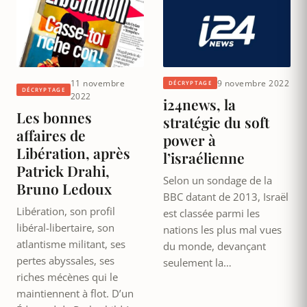
11 novembre
9 novembre 2022
DÉCRYPTAGE
DÉCRYPTAGE
2022
i24news, la
Les bonnes
stratégie du soft
affaires de
power à
Libération, après
l’israélienne
Patrick Drahi,
Selon un sondage de la
Bruno Ledoux
BBC datant de 2013, Israël
Libération, son profil
est classée parmi les
libéral-libertaire, son
nations les plus mal vues
atlantisme militant, ses
du monde, devançant
pertes abyssales, ses
seulement la…
riches mécènes qui le
maintiennent à flot. D’un