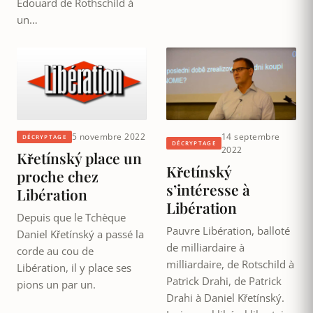
Édouard de Rothschild à
un…
5 novembre 2022
14 septembre
DÉCRYPTAGE
DÉCRYPTAGE
2022
Křetínský place un
Křetínský
proche chez
s’intéresse à
Libération
Libération
Depuis que le Tchèque
Pauvre Libération, balloté
Daniel Křetínský a passé la
de milliardaire à
corde au cou de
milliardaire, de Rotschild à
Libération, il y place ses
Patrick Drahi, de Patrick
pions un par un.
Drahi à Daniel Křetínský.