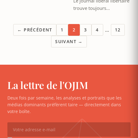
Le journal libéral libertaire
trouve toujours…
…
← PRÉCÉDENT
1
2
3
4
12
SUIVANT →
La lettre de l'OJIM
Deux fois par semaine, les analyses et portraits que les
médias dominants préfèrent taire — directement dans
votre boîte.