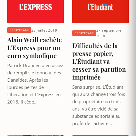
23 juillet 2019
27 septembre
DÉCRYPTAGE
DÉCRYPTAGE
2018
Alain Weill rachète
Difficultés de la
L’Express pour un
presse papier,
euro symbolique
L’Étudiant va
Patrick Drahi en a eu assez
cesser sa parution
de remplir le tonneau des
imprimée
Danaïdes. Après les
Sans surprise, L’Étudiant
lourdes pertes de
qui aura changé trois fois
Libération et L’Express en
de propriétaire en trois
2018, il cède…
ans, va être vidé de sa
substance éditoriale au
profit de l’activité…