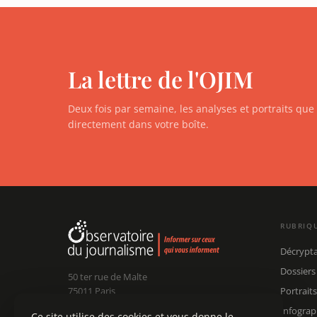
La lettre de l'OJIM
Deux fois par semaine, les analyses et portraits qu
directement dans votre boîte.
RUBRIQ
Décrypt
Dossiers
50 ter rue de Malte
75011 Paris
Portraits
Infograp