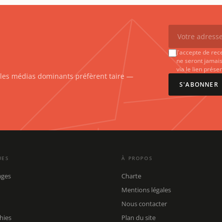
J'accepte de rec
ne seront jamais
via le lien prés
e les médias dominants préfèrent taire —
S'ABONNER
UES
À PROPOS
ages
Charte
Mentions légales
Nous contacter
hies
Plan du site