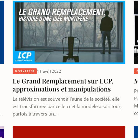
11 avril 2022
DÉCRYPTAGE
e
M
Le Grand Remplacement sur LCP,
approximations et manipulations
P
P
La télévision est souvent à l’aune de la société, elle
M
est transformée par celle-ci et la modèle à son tour,
c
a…
parfois à travers un…