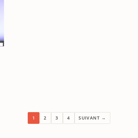
1
2
3
4
SUIVANT →