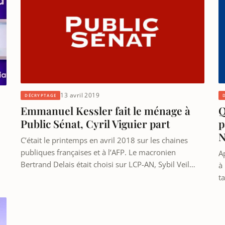
13 avril 2019
DÉCRYPTAGE
Emmanuel Kessler fait le ménage à
Q
Public Sénat, Cyril Viguier part
p
N
C’était le printemps en avril 2018 sur les chaines
publiques françaises et à l’AFP. Le macronien
A
Bertrand Delais était choisi sur LCP-AN, Sybil Veil…
à
t