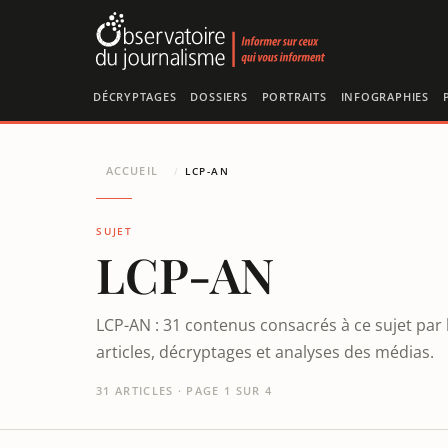
Panneau de gestion des cookies
DÉCRYPTAGES
DOSSIERS
PORTRAITS
INFOGRAPHIES
ACCUEIL
/
LCP-AN
SUJET
LCP-AN
LCP-AN : 31 contenus consacrés à ce sujet par
articles, décryptages et analyses des médias.
31 ARTICLES · PAGE 1 SUR 4