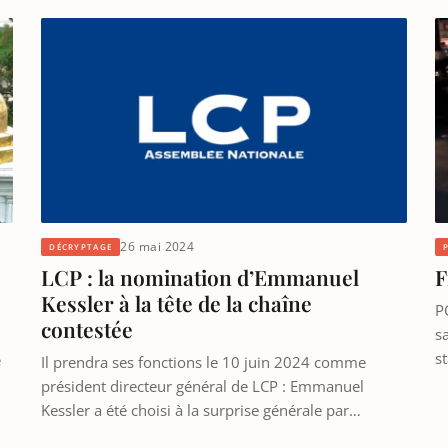
26 mai 2024
DÉCRYPTAGE
LCP : la nomination d’Emmanuel
F
Kessler à la tête de la chaîne
P
contestée
sa
s
é
Il prendra ses fonctions le 10 juin 2024 comme
président directeur général de LCP : Emmanuel
Kessler a été choisi à la surprise générale par…