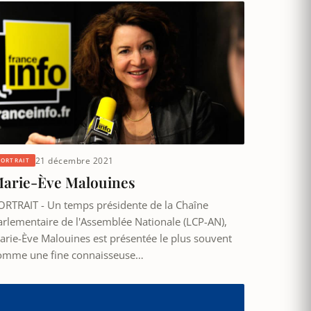
21 décembre 2021
PORTRAIT
arie-Ève Malouines
ORTRAIT - Un temps présidente de la Chaîne
arlementaire de l'Assemblée Nationale (LCP-AN),
arie-Ève Malouines est présentée le plus souvent
omme une fine connaisseuse…