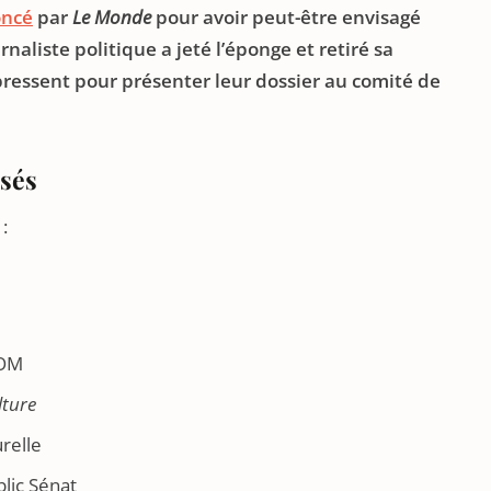
oncé
par
Le Monde
pour avoir peut-être envisagé
rnaliste politique a jeté l’éponge et retiré sa
pressent pour présenter leur dossier au comité de
osés
:
COM
lture
relle
lic Sénat