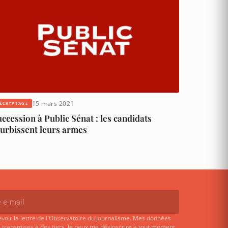
15 mars 2021
ÉCRYPTAGE
ccession à Public Sénat : les candidats
ourbissent leurs armes
evoir la lettre de l'Observatoire du journalisme. Mes données
 transmises à des tiers. Je peux me désinscrire à tout moment