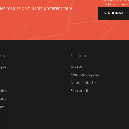
via le lien prés
e les médias dominants préfèrent taire —
S'ABONNER
UES
À PROPOS
ages
Charte
Mentions légales
Nous contacter
hies
Plan du site
ions
her