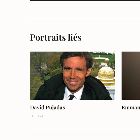
Portraits liés
David Pujadas
Emmanu
TF1-LCI