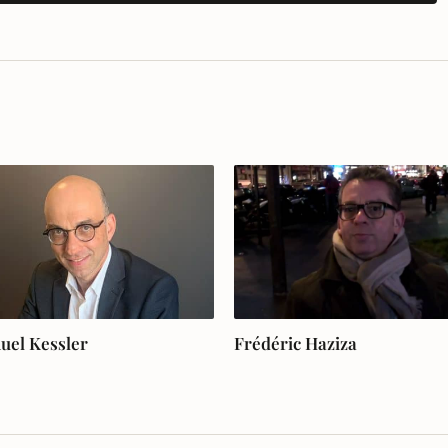
el Kessler
Frédéric Haziza