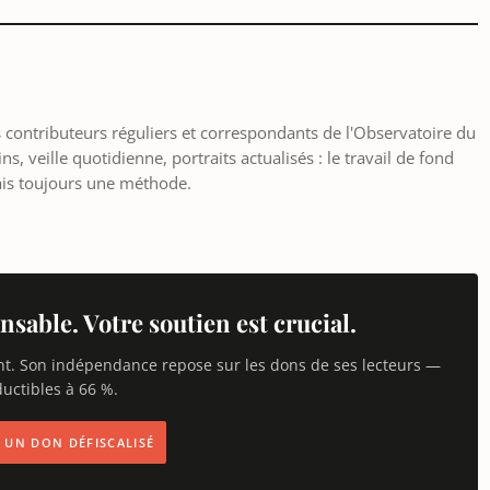
les contributeurs réguliers et correspondants de l'Observatoire du
, veille quotidienne, portraits actualisés : le travail de fond
ais toujours une méthode.
nsable. Votre soutien est crucial.
nt. Son indépendance repose sur les dons de ses lecteurs —
uctibles à 66 %.
IS UN DON DÉFISCALISÉ