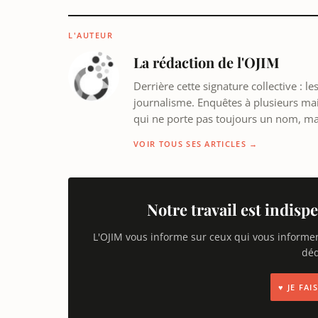
L'AUTEUR
La rédaction de l'OJIM
Derrière cette signature collective : 
journalisme. Enquêtes à plusieurs mains
qui ne porte pas toujours un nom, m
VOIR TOUS SES ARTICLES →
Notre travail est indispe
L'OJIM vous informe sur ceux qui vous informe
déd
♥ JE FA