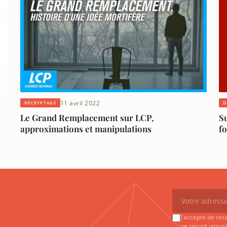
11 avril 2022
D
DÉCRYPTAGE
Su
Le Grand Remplacement sur LCP,
f
approximations et manipulations
J'accepte de rec
ne seront jamais