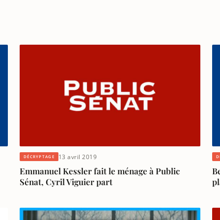
13 avril 2019
DÉCRYPTAGE
D
Emmanuel Kessler fait le ménage à Public
B
Sénat, Cyril Viguier part
pl