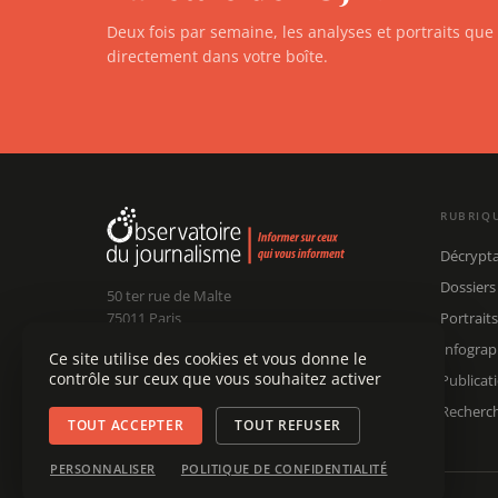
Deux fois par semaine, les analyses et portraits qu
directement dans votre boîte.
RUBRIQ
Décrypt
Dossiers
50 ter rue de Malte
75011 Paris
Portraits
Infograp
Ce site utilise des cookies et vous donne le
Claude Chollet
Président :
contrôle sur ceux que vous souhaitez activer
Publicat
Édouard Chanot
Dir. rédaction :
contact@ojim.fr
Nous écrire :
Recherc
TOUT ACCEPTER
TOUT REFUSER
PERSONNALISER
POLITIQUE DE CONFIDENTIALITÉ