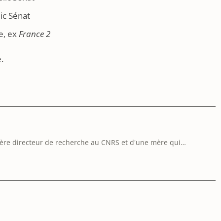
ic Sénat
e, ex
France 2
.
père directeur de recherche au CNRS et d'une mère qui
ssler a eu une formation philosophique, avant de commencer à…