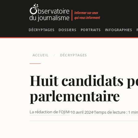
Panneau de gestion des cookies
DÉCRYPTAGES
DOSSIERS
PORTRAITS
INFOGRAPHIES
ACCUEIL
DÉCRYPTAGES
/
Huit candidats p
parlementaire
La rédaction de l'OJIM
10 avril 2024
Temps de lecture : 1 mi
BETRAND DELAIS NOMMÉ À LCP-AN : MACRON PLACE S