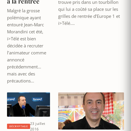
à la rentrée
trouve pris dans un tourbillon
qui lui a coûté sa place sur les
Malgré la grosse
grilles de rentrée d’Europe 1 et
polémique ayant
i>Télé.…
entouré Jean-Marc
Morandini cet été,
i>Télé est bien
décidée à recruter
l’animateur comme
annoncé
précédemment…
mais avec des
précautions…
23 juillet
DÉCRYPTAGE
2016