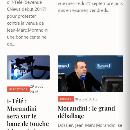
d’i>Télé (devenue
vue mercredi 21 septembre puis
CNews début 2017)
mis en examen vendredi…
pour protester
contre la venue de
Jean-Marc Morandini,
une bonne centaine
de…
29 août
DÉCRYPTAGE
2016
28 août 2016
i-Télé :
DOSSIER
Morandini : le grand
Morandini
déballage
sera sur le
banc de touche
Dossier. Jean-Marc Morandini se