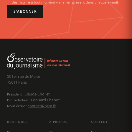
désinscrire à tout moment via le lien présent dans chaque e-mail.
S'ABONNER
50 ter rue de Malte
75011 Paris
Claude Chollet
Président :
Édouard Chanot
Dir. rédaction :
contact@ojim.fr
Nous écrire :
RUBRIQUES
À PROPOS
SOUTENIR