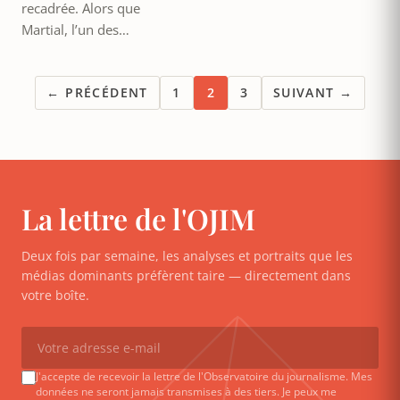
recadrée. Alors que
Martial, l’un des…
← PRÉCÉDENT
1
2
3
SUIVANT →
La lettre de l'OJIM
Deux fois par semaine, les analyses et portraits que les
médias dominants préfèrent taire — directement dans
votre boîte.
J'accepte de recevoir la lettre de l'Observatoire du journalisme. Mes
données ne seront jamais transmises à des tiers. Je peux me