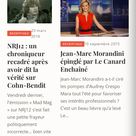
23 mars
DÉCRYPTAGE
2016
10 septembre 2015
NRJ12 : un
DÉCRYPTAGE
Jean-Marc Morandini
chroniqueur
épinglé par Le Canard
recadré après
Enchaîné
avoir dit la
vérité sur
Jean-Marc Morandini a-t-il ciré
Cohn-Bendit
les pompes d’Audrey Crespo
Mara tout l’été pour favoriser
Vendredi dernier,
ses intérêts professionnels ?
l’émission « Mad Mag
C’est un beau lièvre qu’a levé
» sur NRJ12 s’est fait
Le…
une petite frayeur
politiquement
incorrecte… bien vite