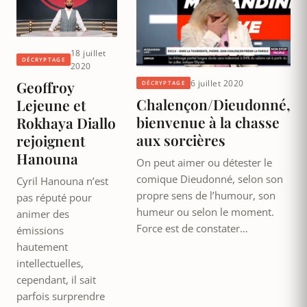
18 juillet
DÉCRYPTAGE
2020
6 juillet 2020
Geoffroy
DÉCRYPTAGE
Chalençon/Dieudonné,
Lejeune et
bienvenue à la chasse
Rokhaya Diallo
aux sorcières
rejoignent
Hanouna
On peut aimer ou détester le
comique Dieudonné, selon son
Cyril Hanouna n’est
propre sens de l’humour, son
pas réputé pour
humeur ou selon le moment.
animer des
Force est de constater…
émissions
hautement
intellectuelles,
cependant, il sait
parfois surprendre