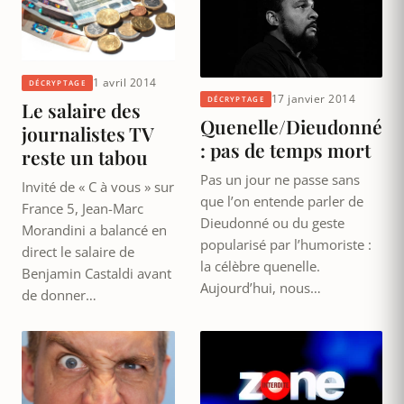
1 avril 2014
DÉCRYPTAGE
17 janvier 2014
DÉCRYPTAGE
Le salaire des
Quenelle/Dieudonné
journalistes TV
: pas de temps mort
reste un tabou
Pas un jour ne passe sans
Invité de « C à vous » sur
que l’on entende parler de
France 5, Jean-Marc
Dieudonné ou du geste
Morandini a balancé en
popularisé par l’humoriste :
direct le salaire de
la célèbre quenelle.
Benjamin Castaldi avant
Aujourd’hui, nous…
de donner…