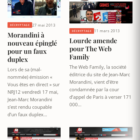
27 mai 2013
DÉCRYPTAGE
11 mars 2013
DÉCRYPTAGE
Morandini à
Lourde amende
nouveau épinglé
pour The Web
pour un faux
Family
duplex
The Web Family, la société
Lors de sa (mal-
éditrice du site de Jean-Marc
nommée) émission «
Morandini, vient d’être
Vous êtes en direct » sur
condamnée par la cour
NRJ12 vendredi 17 mai,
d’appel de Paris à verser 171
Jean-Marc Morandini
000…
s’est rendu coupable
d’un faux duplex…