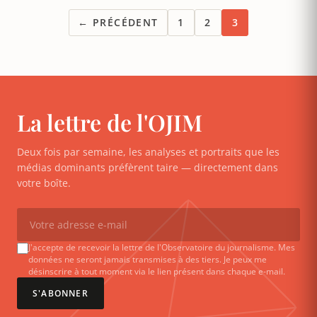
← PRÉCÉDENT
1
2
3
La lettre de l'OJIM
Deux fois par semaine, les analyses et portraits que les
médias dominants préfèrent taire — directement dans
votre boîte.
J'accepte de recevoir la lettre de l'Observatoire du journalisme. Mes
données ne seront jamais transmises à des tiers. Je peux me
désinscrire à tout moment via le lien présent dans chaque e-mail.
S'ABONNER