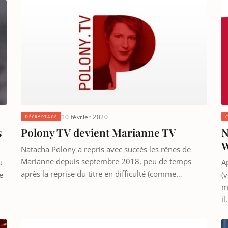
10 février 2020
DÉCRYPTAGE
N
s
Polony TV devient Marianne TV
W
Natacha Polony a repris avec succès les rênes de
Marianne depuis septembre 2018, peu de temps
A
u
après la reprise du titre en difficulté (comme…
(v
e
m
il