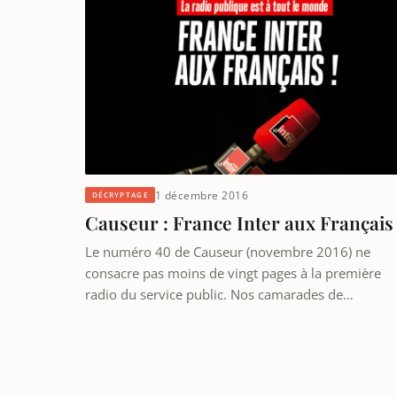
1 décembre 2016
DÉCRYPTAGE
Causeur : France Inter aux Français 
Le numéro 40 de Causeur (novembre 2016) ne
consacre pas moins de vingt pages à la première
radio du service public. Nos camarades de…