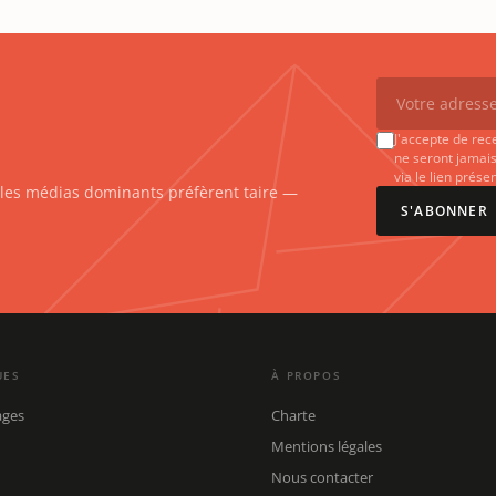
J'accepte de rec
ne seront jamais
via le lien prés
e les médias dominants préfèrent taire —
S'ABONNER
UES
À PROPOS
ages
Charte
Mentions légales
Nous contacter