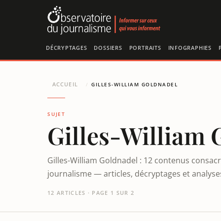
Panneau de gestion des cookies
DÉCRYPTAGES
DOSSIERS
PORTRAITS
INFOGRAPHIES
ACCUEIL
/
GILLES-WILLIAM GOLDNADEL
SUJET
Gilles-William 
Gilles-William Goldnadel : 12 contenus consacr
journalisme — articles, décryptages et analys
12 ARTICLES · PAGE 1 SUR 2