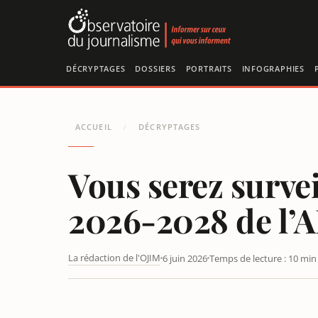
Panneau de gestion des cookies
DÉCRYPTAGES
DOSSIERS
PORTRAITS
INFOGRAPHIES
ACCUEIL
DÉCRYPTAGES
/
Vous serez survei
2026-2028 de l
La rédaction de l'OJIM
6 juin 2026
Temps de lecture : 10 min
VOUS SEREZ SURVEILLÉS ET HEUREUX : LE PROJET STR