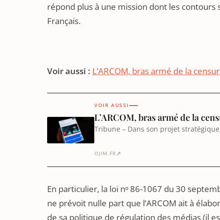
répond plus à une mission dont les contours 
Français.
Voir aussi :
L’ARCOM, bras armé de la censu
VOIR AUSSI
L’ARCOM, bras armé de la cen
Tribune – Dans son projet stratégique 
et de contrôle des médias et des pla
démocratique européen.…
↗
OJIM.FR
En particulier, la loi nᵒ 86-1067 du 30 septe
ne prévoit nulle part que l’ARCOM ait à élabor
de sa politique de régulation des médias (il es