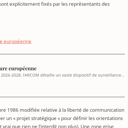
sont explicitement fixés par les représentants des
re européenne
sure européenne
2026-2028, l’ARCOM détaille un vaste dispositif de surveillance
teformes numériques, directement inspiré du DSA et du Bouclier
mbre 1986 modifiée relative à la liberté de communication
er un « projet stratégique » pour définir les orientations
t vrai que rien ne l’interdit non plus). Une zone grise