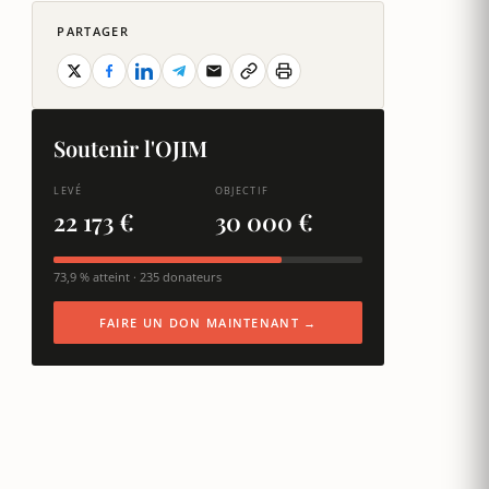
PARTAGER
Soutenir l'OJIM
LEVÉ
OBJECTIF
22 173 €
30 000 €
73,9 % atteint · 235 donateurs
FAIRE UN DON MAINTENANT →