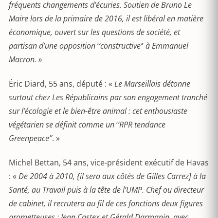
fréquents changements d’écuries. Soutien de Bruno Le
Maire lors de la primaire de 2016, il est libéral en matière
économique, ouvert sur les questions de société, et
partisan d’une opposition
‘
’constructive’
’
à Emmanuel
Macron. »
Éric Diard, 55 ans, député : «
Le Marseillais détonne
surtout chez Les Républicains par son engagement tranché
sur l’écologie et le bien-être animal : cet enthousiaste
végétarien se définit comme un
‘
’RPR tendance
Greenpeace’’
. »
Michel Bettan, 54 ans, vice-président exécutif de Havas
: «
De 2004 à 2010, {il sera aux côtés de Gilles Carrez] à la
Santé, au Travail puis à la tête de l’UMP. Chef ou directeur
de cabinet, il recrutera au fil de ces fonctions deux figures
prometteuses ; Jean Castex et Gérald Darmanin, avec