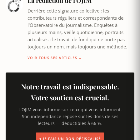
La rédaction de l'OJIM
Derrière cette signature collective : les
contributeurs réguliers et correspondants de
l'Observatoire du journalisme. Enquêtes à
plusieurs mains, veille quotidienne, portraits
actualisés : le travail de fond qui ne porte pas
toujours un nom, mais toujours une méthode.
VOIR TOUS SES ARTICLES →
Notre travail est indispensable.
Votre soutien est crucial.
L'OJIM vous informe sur ceux qui vous informent.
Son indépendance repose sur les dons de ses
lecteurs — déductibles à 66 %.
♥ JE FAIS UN DON DÉFISCALISÉ