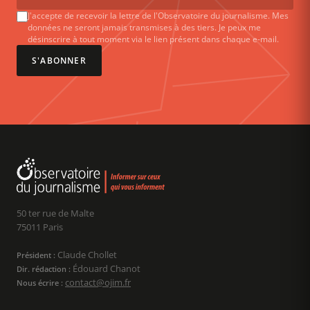
J'accepte de recevoir la lettre de l'Observatoire du journalisme. Mes
données ne seront jamais transmises à des tiers. Je peux me
désinscrire à tout moment via le lien présent dans chaque e-mail.
S'ABONNER
50 ter rue de Malte
75011 Paris
Claude Chollet
Président :
Édouard Chanot
Dir. rédaction :
contact@ojim.fr
Nous écrire :