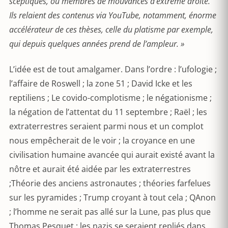
sceptiques, ou membres de mouvances d’extrême droite.
Ils relaient des contenus via YouTube, notamment, é
norme
acc
élérateur de ces th
è
ses, celle du platisme par exemple,
qui depuis quelques années prend de l’ampleur. »
L’idée est de tout amalgamer. Dans l’ordre : l’ufologie ;
l’affaire de Roswell ; la zone 51 ; David Icke et les
reptiliens ; Le covido-complotisme ; le négationisme ;
la négation de l’attentat du 11 septembre ; Raël ; les
extraterrestres seraient parmi nous et un complot
nous empêcherait de le voir ; la croyance en une
civilisation humaine avancée qui aurait existé avant la
nôtre et aurait été aidée par les extraterrestres
;Théorie des anciens astronautes ; théories farfelues
sur les pyramides ; Trump croyant à tout cela ; QAnon
; l’homme ne serait pas allé sur la Lune, pas plus que
Thomas Pesquet ; les nazis se seraient repliés dans