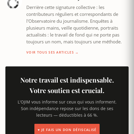
Derrière cette signature collective : les
contributeurs réguliers et correspondants de
l'Observatoire du journalisme. Enquêtes à
plusieurs mains, veille quotidienne, portraits
actualisés : le travail de fond qui ne porte pas
toujours un nom, mais toujours une méthode.
VOIR TOUS SES ARTICLES →
Notre travail est indispensable.
Votre soutien est crucial.
L'OJIM vous informe sur ceux qui vous informent.
Son indépendance repose sur les dons de ses
lecteurs — déductibles à 66 %.
♥ JE FAIS UN DON DÉFISCALISÉ