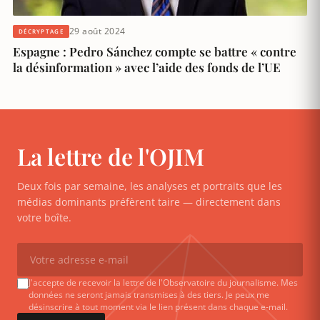
29 août 2024
DÉCRYPTAGE
Espagne : Pedro Sánchez compte se battre « contre
la désinformation » avec l’aide des fonds de l’UE
La lettre de l'OJIM
Deux fois par semaine, les analyses et portraits que les
médias dominants préfèrent taire — directement dans
votre boîte.
J'accepte de recevoir la lettre de l'Observatoire du journalisme. Mes
données ne seront jamais transmises à des tiers. Je peux me
désinscrire à tout moment via le lien présent dans chaque e-mail.