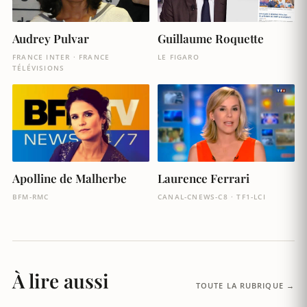
Audrey Pulvar
Guillaume Roquette
FRANCE INTER · FRANCE
LE FIGARO
TÉLÉVISIONS
Laurence Ferrari
Apolline de Malherbe
CANAL-CNEWS-C8 · TF1-LCI
BFM-RMC
À lire aussi
TOUTE LA RUBRIQUE →