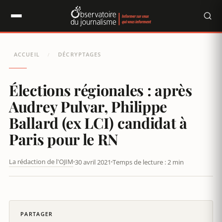
Panneau de gestion des cookies
ACCUEIL
DÉCRYPTAGES
/
Élections régionales : après
Audrey Pulvar, Philippe
Ballard (ex LCI) candidat à
Paris pour le RN
La rédaction de l'OJIM
30 avril 2021
Temps de lecture : 2 min
ÉLECTIONS RÉGIONALES : APRÈS AUDREY PULVAR, PHILIPPE
BALLARD (EX LCI) CANDIDAT À PARIS POUR LE RN
PARTAGER