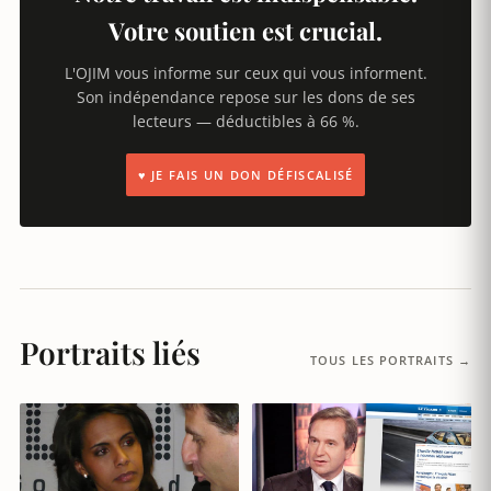
Votre soutien est crucial.
L'OJIM vous informe sur ceux qui vous informent.
Son indépendance repose sur les dons de ses
lecteurs — déductibles à 66 %.
♥ JE FAIS UN DON DÉFISCALISÉ
Portraits liés
TOUS LES PORTRAITS →