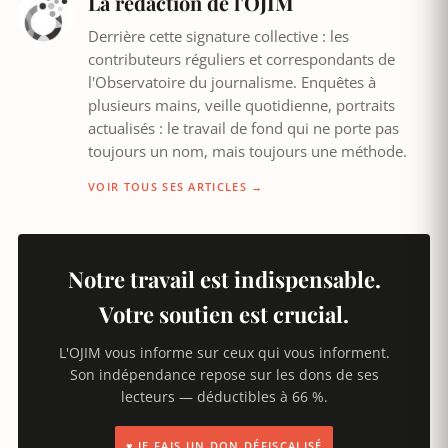
La rédaction de l'OJIM
Derrière cette signature collective : les
contributeurs réguliers et correspondants de
l'Observatoire du journalisme. Enquêtes à
plusieurs mains, veille quotidienne, portraits
actualisés : le travail de fond qui ne porte pas
toujours un nom, mais toujours une méthode.
VOIR TOUS SES ARTICLES →
Notre travail est indispensable.
Votre soutien est crucial.
L'OJIM vous informe sur ceux qui vous informent.
Son indépendance repose sur les dons de ses
lecteurs — déductibles à 66 %.
♥ JE FAIS UN DON DÉFISCALISÉ