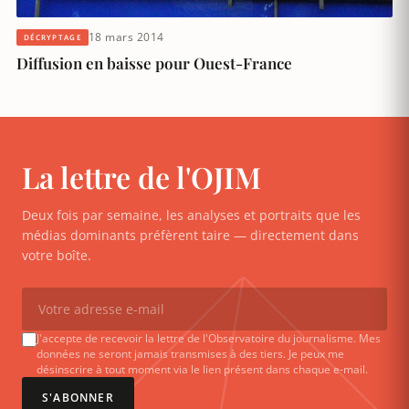
18 mars 2014
DÉCRYPTAGE
Diffusion en baisse pour Ouest-France
La lettre de l'OJIM
Deux fois par semaine, les analyses et portraits que les
médias dominants préfèrent taire — directement dans
votre boîte.
J'accepte de recevoir la lettre de l'Observatoire du journalisme. Mes
données ne seront jamais transmises à des tiers. Je peux me
désinscrire à tout moment via le lien présent dans chaque e-mail.
S'ABONNER