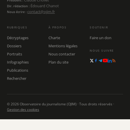
Claude Chollet
Président :
Édouard Chanot
Dir. rédaction :
contact@ojim.fr
Nous écrire :
RUBRIQUES
À PROPOS
SOUTENIR
Décryptages
Charte
Faire un don
Dossiers
Mentions légales
NOUS SUIVRE
Portraits
Nous contacter
Infographies
Plan du site
Publications
Rechercher
© 2026 Observatoire du journalisme (OJIM) · Tous droits réservés ·
Gestion des cookies