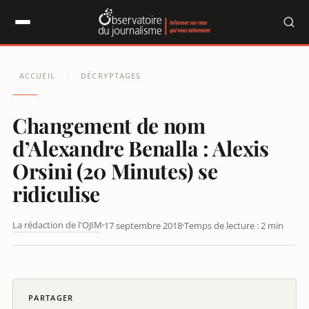
Panneau de gestion des cookies
ACCUEIL
DÉCRYPTAGES
/
Changement de nom
d’Alexandre Benalla : Alexis
Orsini (20 Minutes) se
ridiculise
La rédaction de l'OJIM
17 septembre 2018
Temps de lecture : 2 min
CHANGEMENT DE NOM D’ALEXANDRE BENALLA : ALEXIS ORSINI
(20 MINUTES) SE RIDICULISE
PARTAGER