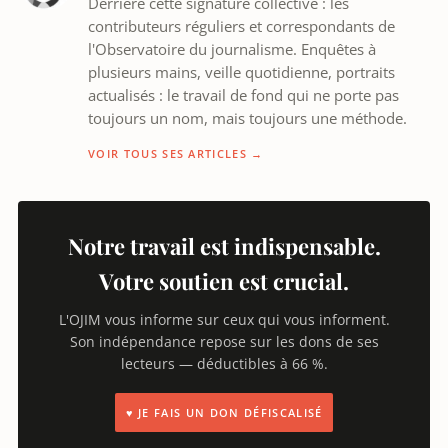
Derrière cette signature collective : les
contributeurs réguliers et correspondants de
l'Observatoire du journalisme. Enquêtes à
plusieurs mains, veille quotidienne, portraits
actualisés : le travail de fond qui ne porte pas
toujours un nom, mais toujours une méthode.
VOIR TOUS SES ARTICLES →
Notre travail est indispensable.
Votre soutien est crucial.
L'OJIM vous informe sur ceux qui vous informent.
Son indépendance repose sur les dons de ses
lecteurs — déductibles à 66 %.
♥ JE FAIS UN DON DÉFISCALISÉ